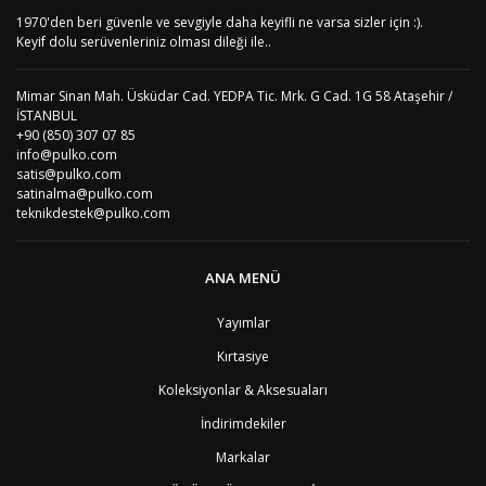
AS
Amerika Samoası
8
1970'den beri güvenle ve sevgiyle daha keyifli ne varsa sizler için :).
Yorum Yaz
AD
Andora
4
Keyif dolu serüvenleriniz olması dileği ile..
AI
Angila
8
AO
Angola
9
Mimar Sinan Mah. Üsküdar Cad. YEDPA Tic. Mrk. G Cad. 1G 58 Ataşehir /
AG
Antigua ve Barbuda
8
İSTANBUL
AR
Arjantin
8
+90 (850) 307 07 85
AL
Arnavutluk
4
info@pulko.com
AW
Aruba
8
satis@pulko.com
AU
Avustralya
12
satinalma@pulko.com
AT
Avusturya
2
teknikdestek@pulko.com
AZ
Azerbaycan
4
PT1
Azor Adalair
3
BS
Bahamalar
8
ANA MENÜ
BH
Bahreyn
4
BD
Bangladeş
7
Yayımlar
BB
Barbados
8
Kırtasiye
AG1
Barbuda (Antigua)
8
PS1
Batı Şeria (Gaza)
4
Koleksiyonlar & Aksesuaları
BY
Belarus
4
İndirimdekiler
BE
Belçika
2
BZ
Belize
8
Markalar
BJ
Benin
9