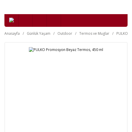
Anasayfa
Günlük Yaşam
Outdoor
Termos ve Muglar
PULKO Pr