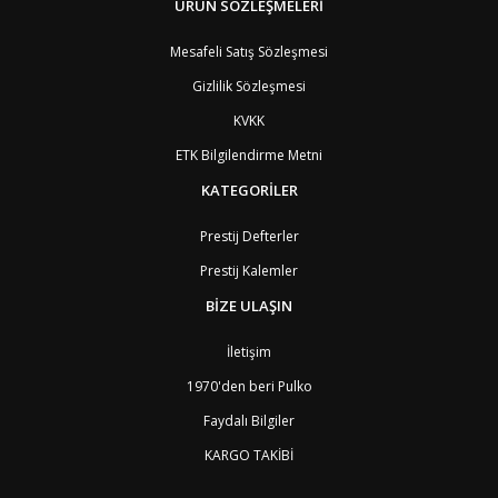
BM
Bermuda
ÜRÜN SÖZLEŞMELERİ
8
BT
Bhutan
7
AE
Birleşik Arap Emirlikleri
11
Mesafeli Satış Sözleşmesi
BO
Bolivya
8
Gizlilik Sözleşmesi
AN
Bonaire
8
BQ
Bonaire
8
KVKK
BA
Bosna-Hersek
4
ETK Bilgilendirme Metni
BW
Botswana
9
BR
Brezilya
8
KATEGORİLER
BN
Brunei
7
BG
Bulgaristan
2
Prestij Defterler
BF
Burkina Faso
9
Prestij Kalemler
BI
Burundi
9
CV
Cape Verde Adaları
9
BİZE ULAŞIN
KY
Cayman Adaları
8
GI
Cebelitarık
4
İletişim
ES2
Ceuta
6
DZ
Cezayir
6
1970'den beri Pulko
DJ
Cibuti
9
Faydalı Bilgiler
CK
Cook Adaları
9
AN1
Curaçao
8
KARGO TAKİBİ
BQ1
Curaçao
8
CW
Curaçao
8