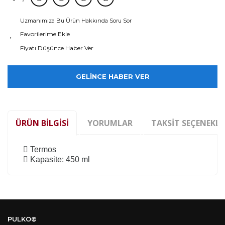
Uzmanımıza Bu Ürün Hakkında Soru Sor
Fiyatı Düşünce Haber Ver
GELİNCE HABER VER
ÜRÜN BILGISI
YORUMLAR
TAKSIT SEÇENEKLE
Termos
Kapasite: 450 ml
Kod
Varış Ülkesi
Bölge
AF
Afganistan
4
Bu ürüne ilk yorumu siz yapın!
DE
Almanya
1
PULKO©
US
Amerika Birleşik Devletleri
5