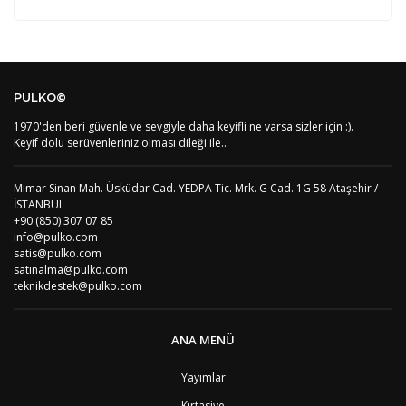
Kod
Varış Ülkesi
Bölge
AF
Afganistan
4
Bu ürüne ilk yorumu siz yapın!
DE
Almanya
1
US
Amerika Birleşik Devletleri
5
PULKO©
AS
Amerika Samoası
8
Yorum Yaz
AD
Andora
4
1970'den beri güvenle ve sevgiyle daha keyifli ne varsa sizler için :).
AI
Angila
8
Keyif dolu serüvenleriniz olması dileği ile..
AO
Angola
9
AG
Antigua ve Barbuda
8
Mimar Sinan Mah. Üsküdar Cad. YEDPA Tic. Mrk. G Cad. 1G 58 Ataşehir /
AR
Arjantin
8
İSTANBUL
AL
Arnavutluk
4
+90 (850) 307 07 85
AW
Aruba
8
info@pulko.com
AU
Avustralya
12
satis@pulko.com
AT
Avusturya
2
satinalma@pulko.com
AZ
Azerbaycan
4
teknikdestek@pulko.com
PT1
Azor Adalair
3
BS
Bahamalar
8
BH
Bahreyn
4
ANA MENÜ
BD
Bangladeş
7
BB
Barbados
8
Yayımlar
AG1
Barbuda (Antigua)
8
Kırtasiye