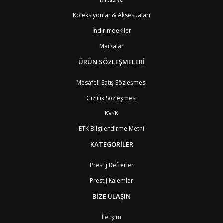
PS1
Batı Şeria (Gaza)
4
BY
Belarus
4
Koleksiyonlar & Aksesuaları
BE
Belçika
2
İndirimdekiler
BZ
Belize
8
BJ
Benin
9
Markalar
BM
Bermuda
8
BT
Bhutan
ÜRÜN SÖZLEŞMELERİ
7
AE
Birleşik Arap Emirlikleri
11
BO
Bolivya
8
Mesafeli Satış Sözleşmesi
AN
Bonaire
8
Gizlilik Sözleşmesi
BQ
Bonaire
8
BA
Bosna-Hersek
4
KVKK
BW
Botswana
9
ETK Bilgilendirme Metni
BR
Brezilya
8
BN
Brunei
7
KATEGORİLER
BG
Bulgaristan
2
BF
Burkina Faso
9
Prestij Defterler
BI
Burundi
9
Prestij Kalemler
CV
Cape Verde Adaları
9
KY
Cayman Adaları
8
BİZE ULAŞIN
GI
Cebelitarık
4
ES2
Ceuta
6
İletişim
DZ
Cezayir
6