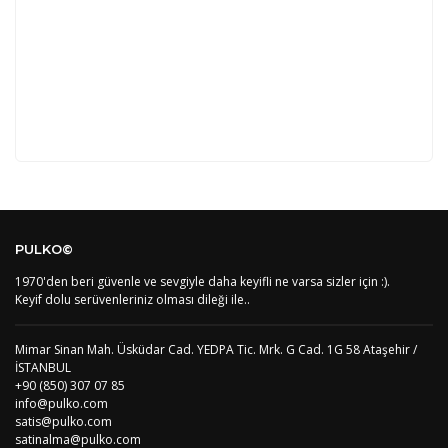
Kod
Varış Ülkesi
Bölge
AF
Afganistan
4
Bu ürüne ilk yorumu siz yapın!
DE
Almanya
1
PULKO©
US
Amerika Birleşik Devletleri
5
AS
Amerika Samoası
8
1970'den beri güvenle ve sevgiyle daha keyifli ne varsa sizler için :).
Yorum Yaz
AD
Andora
4
Keyif dolu serüvenleriniz olması dileği ile..
AI
Angila
8
AO
Angola
9
Mimar Sinan Mah. Üsküdar Cad. YEDPA Tic. Mrk. G Cad. 1G 58 Ataşehir /
AG
Antigua ve Barbuda
8
İSTANBUL
AR
Arjantin
8
+90 (850) 307 07 85
AL
Arnavutluk
4
info@pulko.com
AW
Aruba
8
satis@pulko.com
AU
Avustralya
12
satinalma@pulko.com