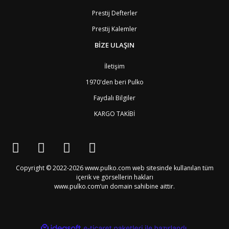
BG
Bulgaristan
2
Prestij Defterler
BF
Burkina Faso
9
Prestij Kalemler
BI
Burundi
9
CV
Cape Verde Adaları
9
BİZE ULAŞIN
KY
Cayman Adaları
8
GI
Cebelitarık
4
İletişim
ES2
Ceuta
6
DZ
Cezayir
6
1970'den beri Pulko
DJ
Cibuti
9
Faydalı Bilgiler
CK
Cook Adaları
9
AN1
Curaçao
8
KARGO TAKİBİ
BQ1
Curaçao
8
CW
Curaçao
8
TD
Çad
9
CZ
Çek Cumhuriyeti
3
CN
Çin Halk Cumhuriyeti
6
Copyright © 2022-2026 www.pulko.com web sitesinde kullanılan tüm
DK
Danimarka
2
içerik ve görsellerin hakları
TL
Doğu Timur
9
www.pulko.com’un domain sahibine aittir.
DO
Dominik Cumhuriyeti
8
DM
Dominika
8
EC
Ekvator
8
GQ
Ekvator Ginesi
9
ile
ideasoft
e-