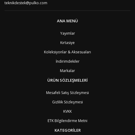
AT
Avusturya
2
teknikdestek@pulko.com
AZ
Azerbaycan
4
PT1
Azor Adalair
3
BS
Bahamalar
8
ANA MENÜ
BH
Bahreyn
4
BD
Bangladeş
7
Yayımlar
BB
Barbados
8
Kırtasiye
AG1
Barbuda (Antigua)
8
PS1
Batı Şeria (Gaza)
4
Koleksiyonlar & Aksesuaları
BY
Belarus
4
İndirimdekiler
BE
Belçika
2
BZ
Belize
8
Markalar
BJ
Benin
9
BM
Bermuda
ÜRÜN SÖZLEŞMELERİ
8
BT
Bhutan
7
AE
Birleşik Arap Emirlikleri
11
Mesafeli Satış Sözleşmesi
BO
Bolivya
8
Gizlilik Sözleşmesi
AN
Bonaire
8
BQ
Bonaire
8
KVKK
BA
Bosna-Hersek
4
ETK Bilgilendirme Metni
BW
Botswana
9
BR
Brezilya
8
KATEGORİLER
BN
Brunei
7