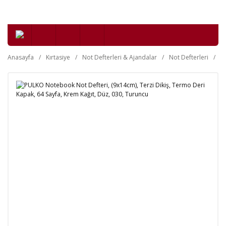
Anasayfa
Kırtasiye
Not Defterleri & Ajandalar
Not Defterleri
Y