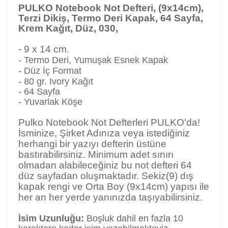
PULKO Notebook Not Defteri, (9x14cm),
Terzi Dikiş, Termo Deri Kapak, 64 Sayfa,
Krem Kağıt, Düz, 030,
- 9 x 14 cm.
- Termo Deri, Yumuşak Esnek Kapak
- Düz İç Format
- 80 gr. Ivory Kağıt
- 64 Sayfa
- Yuvarlak Köşe
Pulko Notebook Not Defterleri PULKO'da!
İsminize, Şirket Adınıza veya istediğiniz
herhangi bir yazıyı defterin üstüne
bastırabilirsiniz.
Minimum adet sınırı
olmadan alabileceğiniz bu not defteri 64
düz sayfadan oluşmaktadır. Sekiz(9) dış
kapak rengi ve Orta Boy (9x14cm) yapısı ile
her an her yerde yanınızda taşıyabilirsiniz.
İsim Uzunluğu:
Boşluk dahil en fazla 10