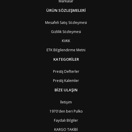
Markalar
BJ
Benin
9
BM
Bermuda
ÜRÜN SÖZLEŞMELERİ
8
BT
Bhutan
7
AE
Birleşik Arap Emirlikleri
11
Mesafeli Satış Sözleşmesi
BO
Bolivya
8
Gizlilik Sözleşmesi
AN
Bonaire
8
BQ
Bonaire
8
KVKK
BA
Bosna-Hersek
4
ETK Bilgilendirme Metni
BW
Botswana
9
BR
Brezilya
8
KATEGORİLER
BN
Brunei
7
BG
Bulgaristan
2
Prestij Defterler
BF
Burkina Faso
9
Prestij Kalemler
BI
Burundi
9
CV
Cape Verde Adaları
9
BİZE ULAŞIN
KY
Cayman Adaları
8
GI
Cebelitarık
4
İletişim
ES2
Ceuta
6
DZ
Cezayir
6
1970'den beri Pulko
DJ
Cibuti
9
Faydalı Bilgiler
CK
Cook Adaları
9
AN1
Curaçao
8
KARGO TAKİBİ