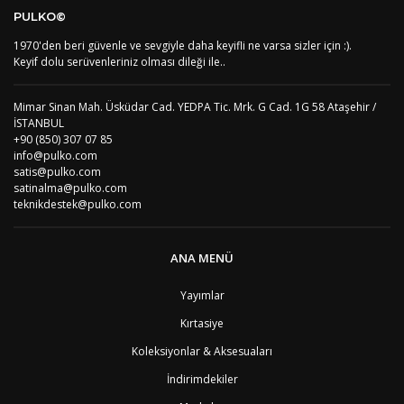
DE
Almanya
1
PULKO©
US
Amerika Birleşik Devletleri
5
AS
Amerika Samoası
8
1970'den beri güvenle ve sevgiyle daha keyifli ne varsa sizler için :).
Yorum Yaz
AD
Andora
4
Keyif dolu serüvenleriniz olması dileği ile..
AI
Angila
8
AO
Angola
9
Mimar Sinan Mah. Üsküdar Cad. YEDPA Tic. Mrk. G Cad. 1G 58 Ataşehir /
AG
Antigua ve Barbuda
8
İSTANBUL
AR
Arjantin
8
+90 (850) 307 07 85
AL
Arnavutluk
4
info@pulko.com
AW
Aruba
8
satis@pulko.com
AU
Avustralya
12
satinalma@pulko.com
AT
Avusturya
2
teknikdestek@pulko.com
AZ
Azerbaycan
4
PT1
Azor Adalair
3
BS
Bahamalar
8
ANA MENÜ
BH
Bahreyn
4
BD
Bangladeş
7
Yayımlar
BB
Barbados
8
Kırtasiye
AG1
Barbuda (Antigua)
8
PS1
Batı Şeria (Gaza)
4
Koleksiyonlar & Aksesuaları
BY
Belarus
4
İndirimdekiler
BE
Belçika
2
BZ
Belize
8