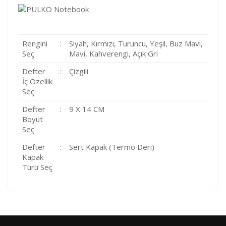
Rengini
:
Siyah, Kırmızı, Turuncu, Yeşil, Buz Mavi,
Seç
Mavi, Kahverengi, Açık Gri
Defter
:
Çizgili
İç Özellik
Seç
Defter
:
9 X 14 CM
Boyut
Seç
Defter
:
Sert Kapak (Termo Deri)
Kapak
Türü Seç
Kod
Varış Ülkesi
Bölge
AF
Afganistan
4
Bu ürüne ilk yorumu siz yapın!