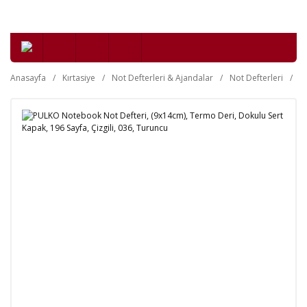
Anasayfa
Kırtasiye
Not Defterleri & Ajandalar
Not Defterleri
Se