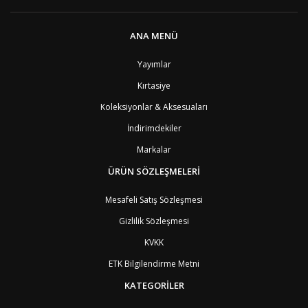
AZ
Azerbaycan
4
PT1
Azor Adalair
3
BS
Bahamalar
8
ANA MENÜ
BH
Bahreyn
4
BD
Bangladeş
7
Yayımlar
BB
Barbados
8
Kırtasiye
AG1
Barbuda (Antigua)
8
PS1
Batı Şeria (Gaza)
4
Koleksiyonlar & Aksesuaları
BY
Belarus
4
İndirimdekiler
BE
Belçika
2
BZ
Belize
8
Markalar
BJ
Benin
9
BM
Bermuda
ÜRÜN SÖZLEŞMELERİ
8
BT
Bhutan
7
AE
Birleşik Arap Emirlikleri
11
Mesafeli Satış Sözleşmesi
BO
Bolivya
8
Gizlilik Sözleşmesi
AN
Bonaire
8
BQ
Bonaire
8
KVKK
BA
Bosna-Hersek
4
ETK Bilgilendirme Metni
BW
Botswana
9
BR
Brezilya
8
KATEGORİLER
BN
Brunei
7