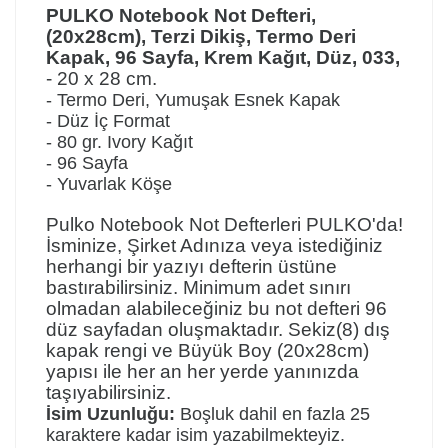
PULKO Notebook Not Defteri,
(20x28cm), Terzi Dikiş, Termo Deri
Kapak, 96 Sayfa, Krem Kağıt, Düz, 033,
- 20 x 28 cm.
- Termo Deri, Yumuşak Esnek Kapak
- Düz İç Format
- 80 gr. Ivory Kağıt
- 96 Sayfa
- Yuvarlak Köşe
Pulko Notebook Not Defterleri PULKO'da!
İsminize, Şirket Adınıza veya istediğiniz
herhangi bir yazıyı defterin üstüne
bastırabilirsiniz.
Minimum adet sınırı
olmadan alabileceğiniz bu not defteri 96
düz sayfadan oluşmaktadır. Sekiz(8) dış
kapak rengi ve Büyük Boy (20x28cm)
yapısı ile her an her yerde yanınızda
taşıyabilirsiniz.
İsim Uzunluğu:
Boşluk dahil en fazla 25
karaktere kadar isim yazabilmekteyiz.