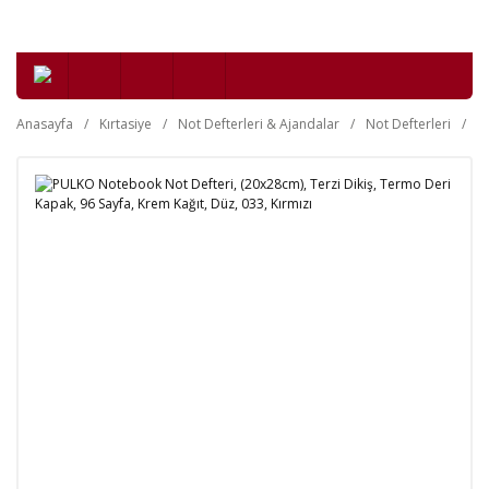
Anasayfa
Kırtasiye
Not Defterleri & Ajandalar
Not Defterleri
Y