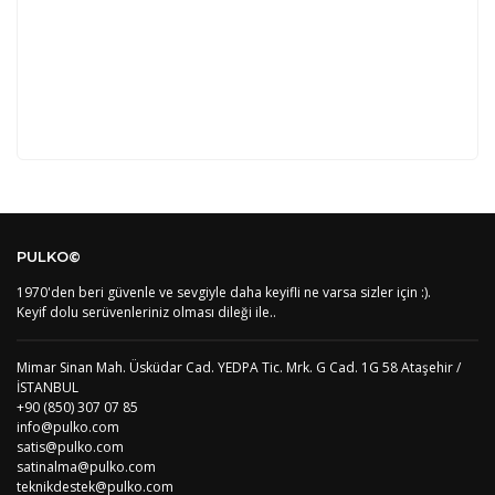
Kod
Varış Ülkesi
Bölge
AF
Afganistan
4
Bu ürüne ilk yorumu siz yapın!
DE
Almanya
1
PULKO©
US
Amerika Birleşik Devletleri
5
AS
Amerika Samoası
8
1970'den beri güvenle ve sevgiyle daha keyifli ne varsa sizler için :).
Yorum Yaz
AD
Andora
4
Keyif dolu serüvenleriniz olması dileği ile..
AI
Angila
8
AO
Angola
9
Mimar Sinan Mah. Üsküdar Cad. YEDPA Tic. Mrk. G Cad. 1G 58 Ataşehir /
AG
Antigua ve Barbuda
8
İSTANBUL
AR
Arjantin
8
+90 (850) 307 07 85
AL
Arnavutluk
4
info@pulko.com
AW
Aruba
8
satis@pulko.com
AU
Avustralya
12
satinalma@pulko.com
AT
Avusturya
2
teknikdestek@pulko.com