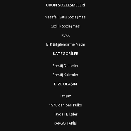
BM
Bermuda
ÜRÜN SÖZLEŞMELERİ
8
BT
Bhutan
7
AE
Birleşik Arap Emirlikleri
11
Mesafeli Satış Sözleşmesi
BO
Bolivya
8
Gizlilik Sözleşmesi
AN
Bonaire
8
BQ
Bonaire
8
KVKK
BA
Bosna-Hersek
4
ETK Bilgilendirme Metni
BW
Botswana
9
BR
Brezilya
8
KATEGORİLER
BN
Brunei
7
BG
Bulgaristan
2
Prestij Defterler
BF
Burkina Faso
9
Prestij Kalemler
BI
Burundi
9
CV
Cape Verde Adaları
9
BİZE ULAŞIN
KY
Cayman Adaları
8
GI
Cebelitarık
4
İletişim
ES2
Ceuta
6
DZ
Cezayir
6
1970'den beri Pulko
DJ
Cibuti
9
Faydalı Bilgiler
CK
Cook Adaları
9
AN1
Curaçao
8
KARGO TAKİBİ
BQ1
Curaçao
8