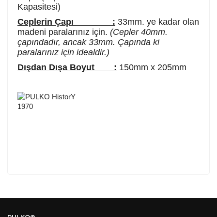
Kapasitesi)
Ceplerin Çapı :
33mm. ye kadar olan
madeni paralarınız için.
(Cepler 40mm.
çapındadır, ancak 33mm. Çapında ki
paralarınız için idealdir.)
Dışdan Dışa Boyut :
150mm x 205mm
Kod
Varış Ülkesi
Bölge
AF
Afganistan
4
Bu ürüne ilk yorumu siz yapın!
DE
Almanya
1
PULKO©