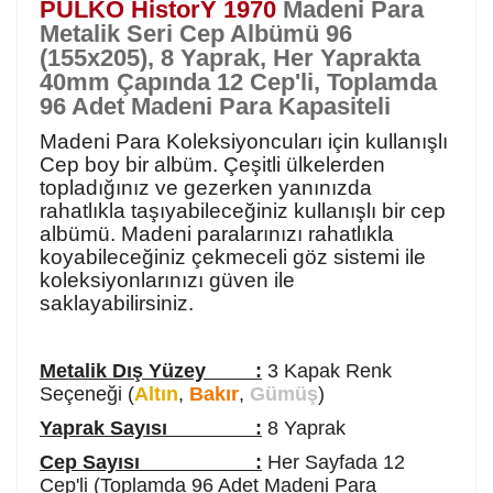
PULKO HistorY 1970
Madeni Para
Metalik Seri Cep Albümü 96
(155x205), 8 Yaprak, Her Yaprakta
40mm Çapında 12 Cep'li, Toplamda
96 Adet Madeni Para Kapasiteli
Madeni Para Koleksiyoncuları için kullanışlı
Cep boy bir albüm. Çeşitli ülkelerden
topladığınız ve gezerken yanınızda
rahatlıkla taşıyabileceğiniz kullanışlı bir cep
albümü. Madeni paralarınızı rahatlıkla
koyabileceğiniz çekmeceli göz sistemi ile
koleksiyonlarınızı güven ile
saklayabilirsiniz.
Metalik Dış Yüzey :
3 Kapak Renk
Seçeneği (
Altın
,
Bakır
,
Gümüş
)
Yaprak Sayısı :
8 Yaprak
Cep Sayısı :
Her Sayfada 12
Cep'li (Toplamda 96 Adet Madeni Para