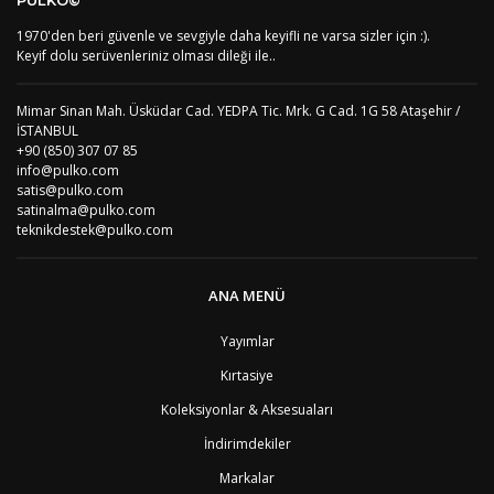
US
Amerika Birleşik Devletleri
5
AS
Amerika Samoası
8
1970'den beri güvenle ve sevgiyle daha keyifli ne varsa sizler için :).
Yorum Yaz
AD
Andora
4
Keyif dolu serüvenleriniz olması dileği ile..
AI
Angila
8
AO
Angola
9
Mimar Sinan Mah. Üsküdar Cad. YEDPA Tic. Mrk. G Cad. 1G 58 Ataşehir /
AG
Antigua ve Barbuda
8
İSTANBUL
AR
Arjantin
8
+90 (850) 307 07 85
AL
Arnavutluk
4
info@pulko.com
AW
Aruba
8
satis@pulko.com
AU
Avustralya
12
satinalma@pulko.com
AT
Avusturya
2
teknikdestek@pulko.com
AZ
Azerbaycan
4
PT1
Azor Adalair
3
BS
Bahamalar
8
ANA MENÜ
BH
Bahreyn
4
BD
Bangladeş
7
Yayımlar
BB
Barbados
8
Kırtasiye
AG1
Barbuda (Antigua)
8
PS1
Batı Şeria (Gaza)
4
Koleksiyonlar & Aksesuaları
BY
Belarus
4
İndirimdekiler
BE
Belçika
2
BZ
Belize
8
Markalar
BJ
Benin
9