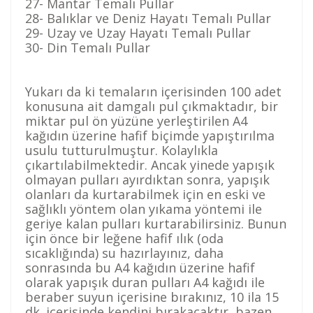
27- Mantar Temalı Pullar
28- Balıklar ve Deniz Hayatı Temalı Pullar
29- Uzay ve Uzay Hayatı Temalı Pullar
30- Din Temalı Pullar
Yukarı da ki temaların içerisinden 100 adet
konusuna ait damgalı pul çıkmaktadır, bir
miktar pul ön yüzüne yerleştirilen A4
kağıdın üzerine hafif biçimde yapıştırılma
usulu tutturulmuştur. Kolaylıkla
çıkartılabilmektedir. Ancak yinede yapışık
olmayan pulları ayırdıktan sonra, yapışık
olanları da kurtarabilmek için en eski ve
sağlıklı yöntem olan yıkama yöntemi ile
geriye kalan pulları kurtarabilirsiniz. Bunun
için önce bir leğene hafif ılık (oda
sıcaklığında) su hazırlayınız, daha
sonrasında bu A4 kağıdın üzerine hafif
olarak yapışık duran pulları A4 kağıdı ile
beraber suyun içerisine bırakınız, 10 ila 15
dk. içerisinde kendini bırakacaktır, bazen