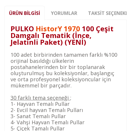
ÜRÜN BILGISI
YORUMLAR
TAKSIT SEÇENEKLE
PULKO
HistorY 1970
100 Çeşit
Damgalı Tematik (İnce,
Jelatinli Paket) (YENİ)
100 adet birbirinden tamamen farklı %100
orijinal basıldığı ülkelerin
postahanelerinden bir bir toplanarak
oluşturulmuş bu koleksiyonlar, başlangıç
ve orta profesyonel koleksiyoncular için
mükemmel bir parçadır.
30 farklı tema seçeneği
;
1- Hayvan Temalı Pullar
2- Evcil hayvan Temalı Pulları
3- Sanat Temalı Pullar
4- Vahşi Hayvan Temalı Pullar
5- Çiçek Tamalı Pullar