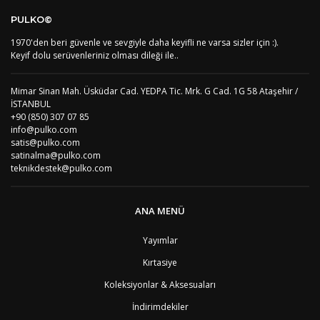
Bu ürüne ilk yorumu siz yapın!
DE
Almanya
1
PULKO©
US
Amerika Birleşik Devletleri
5
AS
Amerika Samoası
8
1970'den beri güvenle ve sevgiyle daha keyifli ne varsa sizler için :).
Yorum Yaz
AD
Andora
4
Keyif dolu serüvenleriniz olması dileği ile..
AI
Angila
8
AO
Angola
9
Mimar Sinan Mah. Üsküdar Cad. YEDPA Tic. Mrk. G Cad. 1G 58 Ataşehir /
AG
Antigua ve Barbuda
8
İSTANBUL
AR
Arjantin
8
+90 (850) 307 07 85
AL
Arnavutluk
4
info@pulko.com
AW
Aruba
8
satis@pulko.com
AU
Avustralya
12
satinalma@pulko.com
AT
Avusturya
2
teknikdestek@pulko.com
AZ
Azerbaycan
4
PT1
Azor Adalair
3
BS
Bahamalar
8
ANA MENÜ
BH
Bahreyn
4
BD
Bangladeş
7
Yayımlar
BB
Barbados
8
Kırtasiye
AG1
Barbuda (Antigua)
8
PS1
Batı Şeria (Gaza)
4
Koleksiyonlar & Aksesuaları
BY
Belarus
4
İndirimdekiler
BE
Belçika
2