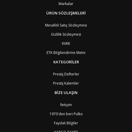
BZ
Belize
8
Markalar
BJ
Benin
9
BM
Bermuda
ÜRÜN SÖZLEŞMELERİ
8
BT
Bhutan
7
AE
Birleşik Arap Emirlikleri
11
Mesafeli Satış Sözleşmesi
BO
Bolivya
8
Gizlilik Sözleşmesi
AN
Bonaire
8
BQ
Bonaire
8
KVKK
BA
Bosna-Hersek
4
ETK Bilgilendirme Metni
BW
Botswana
9
BR
Brezilya
8
KATEGORİLER
BN
Brunei
7
BG
Bulgaristan
2
Prestij Defterler
BF
Burkina Faso
9
Prestij Kalemler
BI
Burundi
9
CV
Cape Verde Adaları
9
BİZE ULAŞIN
KY
Cayman Adaları
8
GI
Cebelitarık
4
İletişim
ES2
Ceuta
6
DZ
Cezayir
6
1970'den beri Pulko
DJ
Cibuti
9
Faydalı Bilgiler
CK
Cook Adaları
9
AN1
Curaçao
8