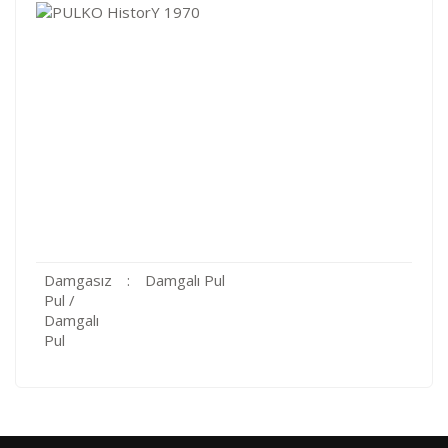
Damgasız
:
Damgalı Pul
Pul /
Damgalı
Pul
Kod
Varış Ülkesi
Bölge
AF
Afganistan
4