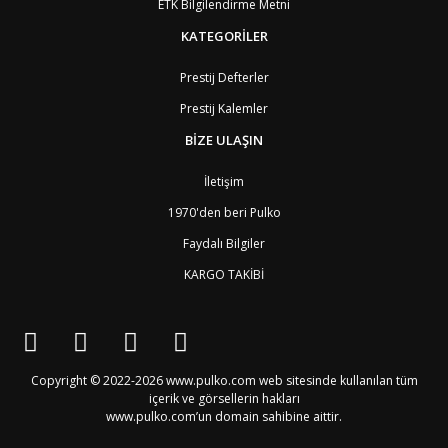
ETK Bilgilendirme Metni
GQ
Ekvator Ginesi
9
KATEGORİLER
SV
El Salvador
8
ID
Endonezya
6
ER
Eritre
9
Prestij Defterler
AM
Ermenistan
4
Prestij Kalemler
EE
Estonya
4
ET
Etiyopya
9
BİZE ULAŞIN
FO
Faroe Adaları
6
MA
Fas
7
İletişim
FJ
Fiji Adası
9
1970'den beri Pulko
CI
Fildişi Sahili
9
PH
Filipinler
6
Faydalı Bilgiler
FI
Finlandiya
3
KARGO TAKİBİ
FR
Fransa
2
GF
Fransız Guyanası
8
PF
Fransız Polinezyası
9
PF1
Fransız Polinezyası
9
GA
Gabon
9
GB4
Galler
2
Copyright © 2022-2026 www.pulko.com web sitesinde kullanılan tüm
GM
Gambiya
9
içerik ve görsellerin hakları
GH
Gana
9
www.pulko.com’un domain sahibine aittir.
PS
Gaza (Batı Şeria)
4