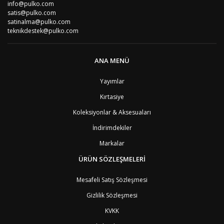
BR
Brezilya
8
info@pulko.com
BN
Brunei
7
satis@pulko.com
satinalma@pulko.com
BG
Bulgaristan
2
teknikdestek@pulko.com
BF
Burkina Faso
9
BI
Burundi
9
CV
Cape Verde Adaları
9
ANA MENÜ
KY
Cayman Adaları
8
GI
Cebelitarık
4
Yayımlar
ES2
Ceuta
6
DZ
Cezayir
6
Kırtasiye
DJ
Cibuti
9
CK
Cook Adaları
9
Koleksiyonlar & Aksesuaları
AN1
Curaçao
8
İndirimdekiler
BQ1
Curaçao
8
CW
Curaçao
8
Markalar
TD
Çad
9
ÜRÜN SÖZLEŞMELERİ
CZ
Çek Cumhuriyeti
3
CN
Çin Halk Cumhuriyeti
6
Mesafeli Satış Sözleşmesi
DK
Danimarka
2
TL
Doğu Timur
9
Gizlilik Sözleşmesi
DO
Dominik Cumhuriyeti
8
KVKK
DM
Dominika
8
EC
Ekvator
8