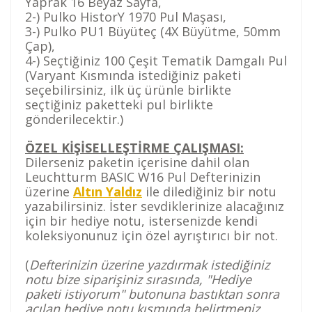
Yaprak 16 Beyaz Sayfa,
2-) Pulko HistorY 1970 Pul Maşası,
3-) Pulko PU1 Büyüteç (4X Büyütme, 50mm
Çap),
4-) Seçtiğiniz 100 Çeşit Tematik Damgalı Pul
(Varyant Kısmında istediğiniz paketi
seçebilirsiniz, ilk üç ürünle birlikte
seçtiğiniz paketteki pul birlikte
gönderilecektir.)
ÖZEL KİŞİSELLEŞTİRME ÇALIŞMASI:
Dilerseniz paketin içerisine dahil olan
Leuchtturm BASIC W16 Pul Defterinizin
üzerine
Altın Yaldız
ile dilediğiniz bir notu
yazabilirsiniz. İster sevdiklerinize alacağınız
için bir hediye notu, istersenizde kendi
koleksiyonunuz için özel ayrıştırıcı bir not.
(
Defterinizin üzerine yazdırmak istediğiniz
notu bize siparişiniz sırasında, "Hediye
paketi istiyorum" butonuna bastıktan sonra
açılan hediye notu kısmında belirtmeniz