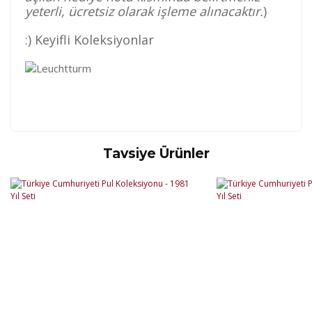
yeterli, ücretsiz olarak işleme alınacaktır.
)
:) Keyifli Koleksiyonlar
Tavsiye Ürünler
Kod
Varış Ülkesi
Bölge
AF
Afganistan
4
Bu ürüne ilk yorumu siz yapın!
DE
Almanya
1
US
Amerika Birleşik Devletleri
5
AS
Amerika Samoası
8
Yorum Yaz
AD
Andora
4
AI
Angila
8
AO
Angola
9
AG
Antigua ve Barbuda
8
AR
Arjantin
8
AL
Arnavutluk
4
AW
Aruba
8