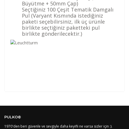
Büyütme + 50mm Çap)
Seçtiğiniz 100 Çeşit Tematik Damgalı
Pul (Varyant Kısmında istediğiniz
paketi seçebilirsiniz, ilk üç ürünle
birlikte seçtiğiniz paketteki pul
birlikte gönderilecektir.)
Kod
Varış Ülkesi
Bölge
AF
Afganistan
4
Bu ürüne ilk yorumu siz yapın!
DE
Almanya
1
PULKO©
US
Amerika Birleşik Devletleri
5
AS
Amerika Samoası
8
1970'den beri güvenle ve sevgiyle daha keyifli ne varsa sizler için :).
Yorum Yaz