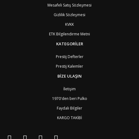
AE
Birleşik Arap Emirlikleri
11
Mesafeli Satış Sözleşmesi
BO
Bolivya
8
Gizlilik Sözleşmesi
AN
Bonaire
8
BQ
Bonaire
8
KVKK
BA
Bosna-Hersek
4
ETK Bilgilendirme Metni
BW
Botswana
9
BR
Brezilya
8
KATEGORİLER
BN
Brunei
7
BG
Bulgaristan
2
Prestij Defterler
BF
Burkina Faso
9
Prestij Kalemler
BI
Burundi
9
CV
Cape Verde Adaları
9
BİZE ULAŞIN
KY
Cayman Adaları
8
GI
Cebelitarık
4
İletişim
ES2
Ceuta
6
DZ
Cezayir
6
1970'den beri Pulko
DJ
Cibuti
9
Faydalı Bilgiler
CK
Cook Adaları
9
AN1
Curaçao
8
KARGO TAKİBİ
BQ1
Curaçao
8
CW
Curaçao
8
TD
Çad
9