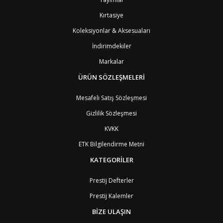
BB
Barbados
8
Kırtasiye
AG1
Barbuda (Antigua)
8
PS1
Batı Şeria (Gaza)
4
Koleksiyonlar & Aksesuaları
BY
Belarus
4
İndirimdekiler
BE
Belçika
2
BZ
Belize
8
Markalar
BJ
Benin
9
BM
Bermuda
ÜRÜN SÖZLEŞMELERİ
8
BT
Bhutan
7
AE
Birleşik Arap Emirlikleri
11
Mesafeli Satış Sözleşmesi
BO
Bolivya
8
Gizlilik Sözleşmesi
AN
Bonaire
8
BQ
Bonaire
8
KVKK
BA
Bosna-Hersek
4
ETK Bilgilendirme Metni
BW
Botswana
9
BR
Brezilya
8
KATEGORİLER
BN
Brunei
7
BG
Bulgaristan
2
Prestij Defterler
BF
Burkina Faso
9
Prestij Kalemler
BI
Burundi
9
CV
Cape Verde Adaları
9
BİZE ULAŞIN
KY
Cayman Adaları
8