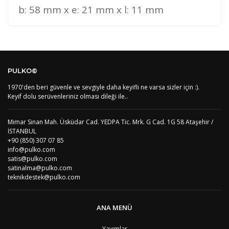
b: 58 mm x e: 21 mm x l: 11 mm
Kod
Varış Ülkesi
Bölge
AF
Afganistan
4
Bu ürüne ilk yorumu siz yapın!
DE
Almanya
1
PULKO©
US
Amerika Birleşik Devletleri
5
AS
Amerika Samoası
8
1970'den beri güvenle ve sevgiyle daha keyifli ne varsa sizler için :).
Yorum Yaz
AD
Andora
4
Keyif dolu serüvenleriniz olması dileği ile..
AI
Angila
8
AO
Angola
9
Mimar Sinan Mah. Üsküdar Cad. YEDPA Tic. Mrk. G Cad. 1G 58 Ataşehir /
AG
Antigua ve Barbuda
8
İSTANBUL
AR
Arjantin
8
+90 (850) 307 07 85
AL
Arnavutluk
4
info@pulko.com
AW
Aruba
8
satis@pulko.com
AU
Avustralya
12
satinalma@pulko.com
AT
Avusturya
2
teknikdestek@pulko.com
AZ
Azerbaycan
4
PT1
Azor Adalair
3
BS
Bahamalar
8
ANA MENÜ
BH
Bahreyn
4
BD
Bangladeş
7
Yayımlar