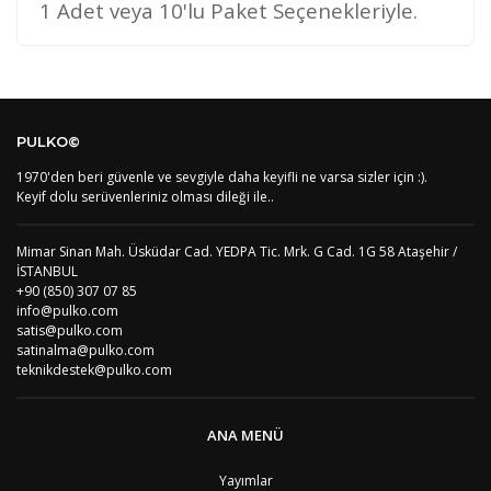
1 Adet veya 10'lu Paket Seçenekleriyle.
Kod
Varış Ülkesi
Bölge
AF
Afganistan
4
Bu ürüne ilk yorumu siz yapın!
DE
Almanya
1
PULKO©
US
Amerika Birleşik Devletleri
5
AS
Amerika Samoası
8
1970'den beri güvenle ve sevgiyle daha keyifli ne varsa sizler için :).
Yorum Yaz
AD
Andora
4
Keyif dolu serüvenleriniz olması dileği ile..
AI
Angila
8
AO
Angola
9
Mimar Sinan Mah. Üsküdar Cad. YEDPA Tic. Mrk. G Cad. 1G 58 Ataşehir /
AG
Antigua ve Barbuda
8
İSTANBUL
AR
Arjantin
8
+90 (850) 307 07 85
AL
Arnavutluk
4
info@pulko.com
AW
Aruba
8
satis@pulko.com
AU
Avustralya
12
satinalma@pulko.com
AT
Avusturya
2
teknikdestek@pulko.com
AZ
Azerbaycan
4
PT1
Azor Adalair
3
BS
Bahamalar
8
ANA MENÜ
BH
Bahreyn
4
BD
Bangladeş
7
Yayımlar