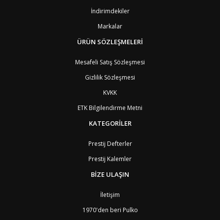
BY
Belarus
4
İndirimdekiler
BE
Belçika
2
BZ
Belize
8
Markalar
BJ
Benin
9
BM
Bermuda
ÜRÜN SÖZLEŞMELERİ
8
BT
Bhutan
7
AE
Birleşik Arap Emirlikleri
11
Mesafeli Satış Sözleşmesi
BO
Bolivya
8
Gizlilik Sözleşmesi
AN
Bonaire
8
BQ
Bonaire
8
KVKK
BA
Bosna-Hersek
4
ETK Bilgilendirme Metni
BW
Botswana
9
BR
Brezilya
8
KATEGORİLER
BN
Brunei
7
BG
Bulgaristan
2
Prestij Defterler
BF
Burkina Faso
9
Prestij Kalemler
BI
Burundi
9
CV
Cape Verde Adaları
9
BİZE ULAŞIN
KY
Cayman Adaları
8
GI
Cebelitarık
4
İletişim
ES2
Ceuta
6
DZ
Cezayir
6
1970'den beri Pulko
DJ
Cibuti
9