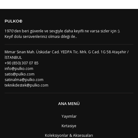
Kod
Varış Ülkesi
Bölge
AF
Afganistan
4
Bu ürüne ilk yorumu siz yapın!
DE
Almanya
1
PULKO©
US
Amerika Birleşik Devletleri
5
AS
Amerika Samoası
8
1970'den beri güvenle ve sevgiyle daha keyifli ne varsa sizler için :).
Yorum Yaz
AD
Andora
4
Keyif dolu serüvenleriniz olması dileği ile..
AI
Angila
8
AO
Angola
9
Mimar Sinan Mah. Üsküdar Cad. YEDPA Tic. Mrk. G Cad. 1G 58 Ataşehir /
AG
Antigua ve Barbuda
8
İSTANBUL
AR
Arjantin
8
+90 (850) 307 07 85
AL
Arnavutluk
4
info@pulko.com
AW
Aruba
8
satis@pulko.com
AU
Avustralya
12
satinalma@pulko.com
AT
Avusturya
2
teknikdestek@pulko.com
AZ
Azerbaycan
4
PT1
Azor Adalair
3
BS
Bahamalar
8
ANA MENÜ
BH
Bahreyn
4
BD
Bangladeş
7
Yayımlar
BB
Barbados
8
Kırtasiye
AG1
Barbuda (Antigua)
8
PS1
Batı Şeria (Gaza)
4
Koleksiyonlar & Aksesuaları