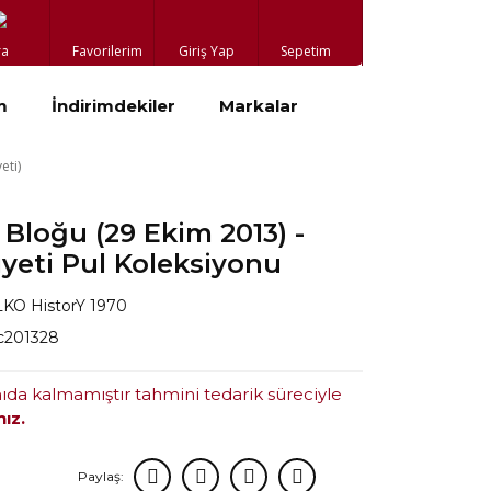
ra
Favorilerim
Giriş Yap
Sepetim
m
İndirimdekiler
Markalar
eti)
loğu (29 Ekim 2013) -
yeti Pul Koleksiyonu
KO HistorY 1970
c201328
mıda kalmamıştır tahmini tedarik süreciyle
nız.
Paylaş: