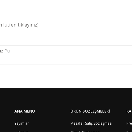
 lütfen tıklayınız)
z Pul
Bölge
4
Bu ürüne ilk yorumu siz yapın!
1
5
8
Yorum Yaz
4
8
ANA MENÜ
ÜRÜN SÖZLEŞMELERİ
KA
9
8
Yayımlar
Mesafeli Satış Sözleşmesi
Pre
8