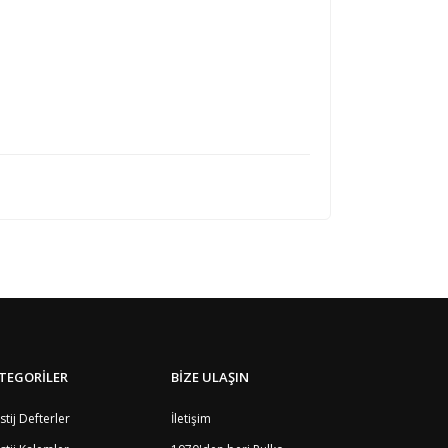
TEGORİLER
BİZE ULAŞIN
stij Defterler
İletişim