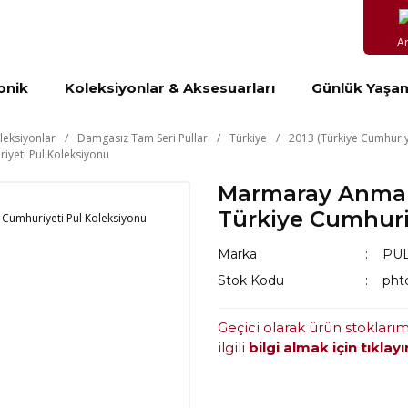
A
onik
Koleksiyonlar & Aksesuarları
Günlük Yaşa
leksiyonlar
Damgasız Tam Seri Pullar
Türkiye
2013 (Türkiye Cumhuriy
iyeti Pul Koleksiyonu
Marmaray Anma B
Türkiye Cumhuri
Marka
PUL
Stok Kodu
pht
Geçici olarak ürün stokları
ilgili
bilgi almak için tıklayı