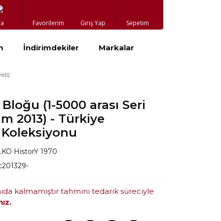
ra
Favorilerim
Giriş Yap
Sepetim
m
İndirimdekiler
Markalar
eti)
loğu (1-5000 arası Seri
im 2013) - Türkiye
 Koleksiyonu
KO HistorY 1970
c201329-
mıda kalmamıştır tahmini tedarik süreciyle
nız.