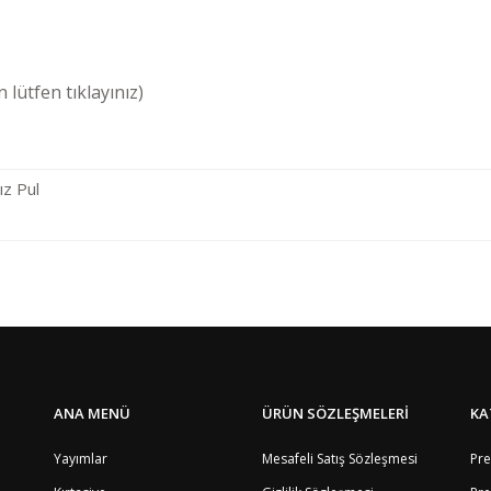
 lütfen tıklayınız)
z Pul
Bölge
4
Bu ürüne ilk yorumu siz yapın!
1
5
8
Yorum Yaz
4
8
ANA MENÜ
ÜRÜN SÖZLEŞMELERİ
KA
9
8
Yayımlar
Mesafeli Satış Sözleşmesi
Pre
8