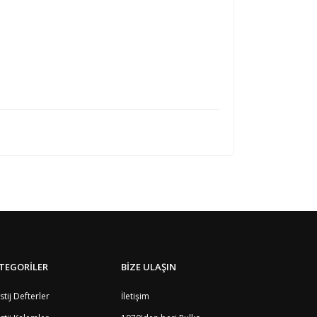
TEGORİLER
BİZE ULAŞIN
stij Defterler
İletişim