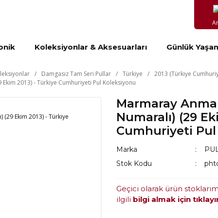
A
onik
Koleksiyonlar & Aksesuarları
Günlük Yaşa
leksiyonlar
Damgasız Tam Seri Pullar
Türkiye
2013 (Türkiye Cumhuriy
 Ekim 2013) - Türkiye Cumhuriyeti Pul Koleksiyonu
Marmaray Anma B
Numaralı) (29 Ek
Cumhuriyeti Pul
Marka
PUL
Stok Kodu
pht
Geçici olarak ürün stokları
ilgili
bilgi almak için tıklayı