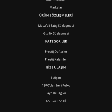
BE
Belçika
2
BZ
Belize
8
Markalar
BJ
Benin
9
BM
Bermuda
ÜRÜN SÖZLEŞMELERİ
8
BT
Bhutan
7
AE
Birleşik Arap Emirlikleri
11
Mesafeli Satış Sözleşmesi
BO
Bolivya
8
Gizlilik Sözleşmesi
AN
Bonaire
8
BQ
Bonaire
8
KATEGORİLER
BA
Bosna-Hersek
4
BW
Botswana
9
Prestij Defterler
BR
Brezilya
8
Prestij Kalemler
BN
Brunei
7
BG
Bulgaristan
2
BİZE ULAŞIN
BF
Burkina Faso
9
BI
Burundi
9
İletişim
CV
Cape Verde Adaları
9
KY
Cayman Adaları
8
1970'den beri Pulko
GI
Cebelitarık
4
Faydalı Bilgiler
ES2
Ceuta
6
DZ
Cezayir
6
KARGO TAKİBİ
DJ
Cibuti
9
CK
Cook Adaları
9