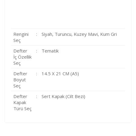
Rengini
:
Siyah, Turuncu, Kuzey Mavi, Kum Gri
Seç
Defter
:
Tematik
İç Özellik
Seç
Defter
:
14.5 X 21 CM (A5)
Boyut
Seç
Defter
:
Sert Kapak (Cilt Bezi)
Kapak
Türü Seç
Kod
Varış Ülkesi
Bölge