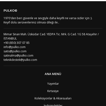
AF
Afganistan
4
Bu ürüne ilk yorumu siz yapın!
DE
Almanya
1
PULKO©
US
Amerika Birleşik Devletleri
5
AS
Amerika Samoası
8
1970'den beri güvenle ve sevgiyle daha keyifli ne varsa sizler için :).
Yorum Yaz
AD
Andora
4
Keyif dolu serüvenleriniz olması dileği ile..
AI
Angila
8
AO
Angola
9
Mimar Sinan Mah. Üsküdar Cad. YEDPA Tic. Mrk. G Cad. 1G 58 Ataşehir /
AG
Antigua ve Barbuda
8
İSTANBUL
AR
Arjantin
8
+90 (850) 307 07 85
AL
Arnavutluk
4
info@pulko.com
AW
Aruba
8
satis@pulko.com
AU
Avustralya
12
satinalma@pulko.com
AT
Avusturya
2
teknikdestek@pulko.com
AZ
Azerbaycan
4
PT1
Azor Adalair
3
BS
Bahamalar
8
ANA MENÜ
BH
Bahreyn
4
BD
Bangladeş
7
Yayımlar
BB
Barbados
8
Kırtasiye
AG1
Barbuda (Antigua)
8
PS1
Batı Şeria (Gaza)
4
Koleksiyonlar & Aksesuaları
BY
Belarus
4
İndirimdekiler