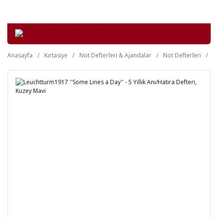
Anasayfa
Kırtasiye
Not Defterleri & Ajandalar
Not Defterleri
T