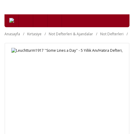
Anasayfa
Kırtasiye
Not Defterleri & Ajandalar
Not Defterleri
T