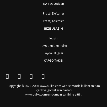
BR
Brezilya
8
KATEGORİLER
BN
Brunei
7
BG
Bulgaristan
2
Prestij Defterler
BF
Burkina Faso
9
Prestij Kalemler
BI
Burundi
9
CV
Cape Verde Adaları
9
BİZE ULAŞIN
KY
Cayman Adaları
8
GI
Cebelitarık
4
İletişim
ES2
Ceuta
6
DZ
Cezayir
6
1970'den beri Pulko
DJ
Cibuti
9
Faydalı Bilgiler
CK
Cook Adaları
9
AN1
Curaçao
8
KARGO TAKİBİ
BQ1
Curaçao
8
CW
Curaçao
8
TD
Çad
9
CZ
Çek Cumhuriyeti
3
CN
Çin Halk Cumhuriyeti
6
Copyright © 2022-2026 www.pulko.com web sitesinde kullanılan tüm
DK
Danimarka
2
içerik ve görsellerin hakları
TL
Doğu Timur
9
www.pulko.com’un domain sahibine aittir.
DO
Dominik Cumhuriyeti
8
DM
Dominika
8