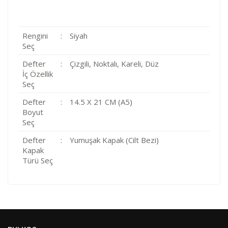
Rengini
:
Siyah
Seç
Defter
:
Çizgili, Noktalı, Kareli, Düz
İç Özellik
Seç
Defter
:
14.5 X 21 CM (A5)
Boyut
Seç
Defter
:
Yumuşak Kapak (Cilt Bezi)
Kapak
Türü Seç
Kod
Varış Ülkesi
Bölge
AF
Afganistan
4
Bu ürüne ilk yorumu siz yapın!
DE
Almanya
1