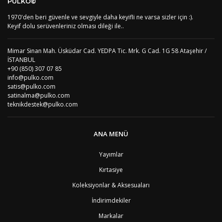
PULKO©
US
Amerika Birleşik Devletleri
5
AS
Amerika Samoası
8
1970'den beri güvenle ve sevgiyle daha keyifli ne varsa sizler için :).
Yorum Yaz
AD
Andora
4
Keyif dolu serüvenleriniz olması dileği ile..
AI
Angila
8
AO
Angola
9
Mimar Sinan Mah. Üsküdar Cad. YEDPA Tic. Mrk. G Cad. 1G 58 Ataşehir /
AG
Antigua ve Barbuda
8
İSTANBUL
AR
Arjantin
8
+90 (850) 307 07 85
AL
Arnavutluk
4
info@pulko.com
AW
Aruba
8
satis@pulko.com
AU
Avustralya
12
satinalma@pulko.com
AT
Avusturya
2
teknikdestek@pulko.com
AZ
Azerbaycan
4
PT1
Azor Adalair
3
BS
Bahamalar
8
ANA MENÜ
BH
Bahreyn
4
BD
Bangladeş
7
Yayımlar
BB
Barbados
8
Kırtasiye
AG1
Barbuda (Antigua)
8
PS1
Batı Şeria (Gaza)
4
Koleksiyonlar & Aksesuaları
BY
Belarus
4
İndirimdekiler
BE
Belçika
2
BZ
Belize
8
Markalar
BJ
Benin
9