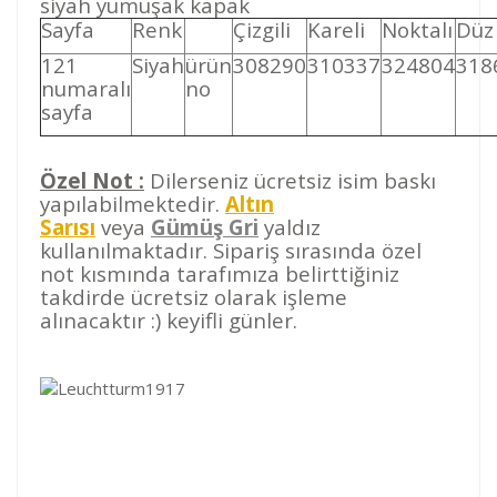
siyah yumuşak kapak
Sayfa
Renk
Çizgili
Kareli
Noktalı
Düz
121
Siyah
ürün
308290
310337
324804
318
numaralı
no
sayfa
Özel Not :
Dilerseniz ücretsiz isim baskı
yapılabilmektedir.
Altın
Sarısı
veya
Gümüş Gri
yaldız
kullanılmaktadır. Sipariş sırasında özel
not kısmında tarafımıza belirttiğiniz
takdirde ücretsiz olarak işleme
alınacaktır :) keyifli günler.