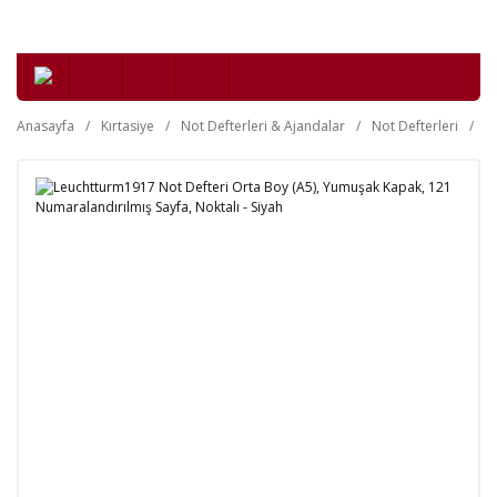
Anasayfa
Kırtasiye
Not Defterleri & Ajandalar
Not Defterleri
Y