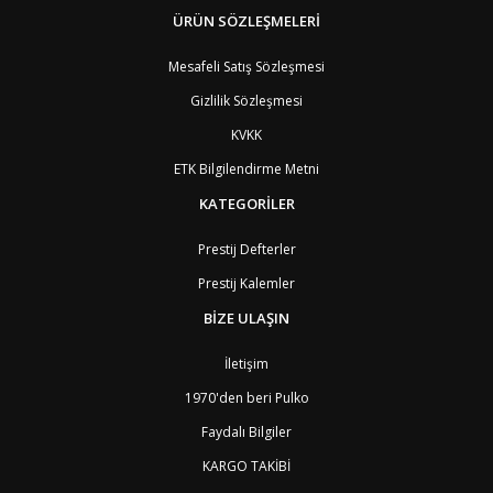
BM
Bermuda
ÜRÜN SÖZLEŞMELERİ
8
BT
Bhutan
7
AE
Birleşik Arap Emirlikleri
11
Mesafeli Satış Sözleşmesi
BO
Bolivya
8
Gizlilik Sözleşmesi
AN
Bonaire
8
BQ
Bonaire
8
KVKK
BA
Bosna-Hersek
4
ETK Bilgilendirme Metni
BW
Botswana
9
BR
Brezilya
8
KATEGORİLER
BN
Brunei
7
BG
Bulgaristan
2
Prestij Defterler
BF
Burkina Faso
9
Prestij Kalemler
BI
Burundi
9
CV
Cape Verde Adaları
9
BİZE ULAŞIN
KY
Cayman Adaları
8
GI
Cebelitarık
4
İletişim
ES2
Ceuta
6
DZ
Cezayir
6
1970'den beri Pulko
DJ
Cibuti
9
Faydalı Bilgiler
CK
Cook Adaları
9
AN1
Curaçao
8
KARGO TAKİBİ
BQ1
Curaçao
8