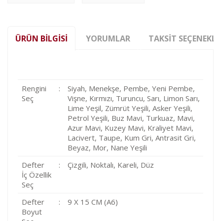
ÜRÜN BILGISI
YORUMLAR
TAKSIT SEÇENEKLE
Rengini
:
Siyah, Menekşe, Pembe, Yeni Pembe,
Seç
Vişne, Kırmızı, Turuncu, Sarı, Limon Sarı,
Lime Yeşil, Zümrüt Yeşili, Asker Yeşili,
Petrol Yeşili, Buz Mavi, Turkuaz, Mavi,
Azur Mavi, Kuzey Mavi, Kraliyet Mavi,
Lacivert, Taupe, Kum Gri, Antrasit Gri,
Beyaz, Mor, Nane Yeşili
Defter
:
Çizgili, Noktalı, Kareli, Düz
İç Özellik
Seç
Defter
:
9 X 15 CM (A6)
Boyut