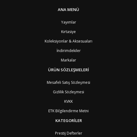
PT1
Azor Adalair
3
BS
Bahamalar
8
ANA MENÜ
BH
Bahreyn
4
BD
Bangladeş
7
Yayımlar
BB
Barbados
8
Kırtasiye
AG1
Barbuda (Antigua)
8
PS1
Batı Şeria (Gaza)
4
Koleksiyonlar & Aksesuaları
BY
Belarus
4
İndirimdekiler
BE
Belçika
2
BZ
Belize
8
Markalar
BJ
Benin
9
BM
Bermuda
ÜRÜN SÖZLEŞMELERİ
8
BT
Bhutan
7
AE
Birleşik Arap Emirlikleri
11
Mesafeli Satış Sözleşmesi
BO
Bolivya
8
Gizlilik Sözleşmesi
AN
Bonaire
8
BQ
Bonaire
8
KVKK
BA
Bosna-Hersek
4
ETK Bilgilendirme Metni
BW
Botswana
9
BR
Brezilya
8
KATEGORİLER
BN
Brunei
7
BG
Bulgaristan
2
Prestij Defterler
BF
Burkina Faso
9