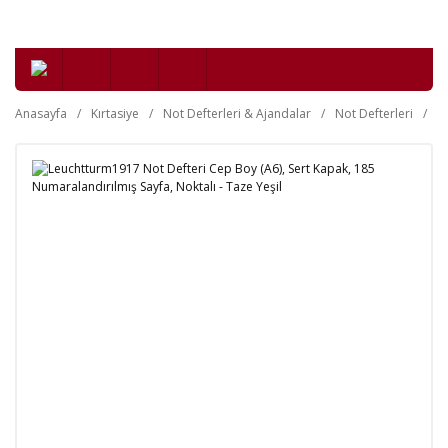
Anasayfa
Kırtasiye
Not Defterleri & Ajandalar
Not Defterleri
Se