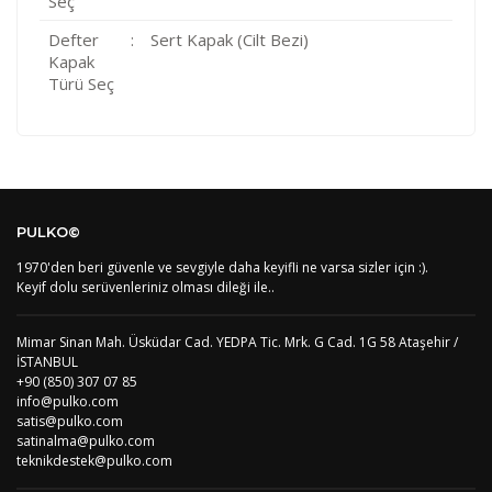
Seç
Defter
:
Sert Kapak (Cilt Bezi)
Kapak
Türü Seç
Kod
Varış Ülkesi
Bölge
AF
Afganistan
4
Bu ürüne ilk yorumu siz yapın!
DE
Almanya
1
PULKO©
US
Amerika Birleşik Devletleri
5
AS
Amerika Samoası
8
1970'den beri güvenle ve sevgiyle daha keyifli ne varsa sizler için :).
Yorum Yaz
AD
Andora
4
Keyif dolu serüvenleriniz olması dileği ile..
AI
Angila
8
AO
Angola
9
Mimar Sinan Mah. Üsküdar Cad. YEDPA Tic. Mrk. G Cad. 1G 58 Ataşehir /
AG
Antigua ve Barbuda
8
İSTANBUL
AR
Arjantin
8
+90 (850) 307 07 85
AL
Arnavutluk
4
info@pulko.com
AW
Aruba
8
satis@pulko.com
AU
Avustralya
12
satinalma@pulko.com
AT
Avusturya
2
teknikdestek@pulko.com
AZ
Azerbaycan
4