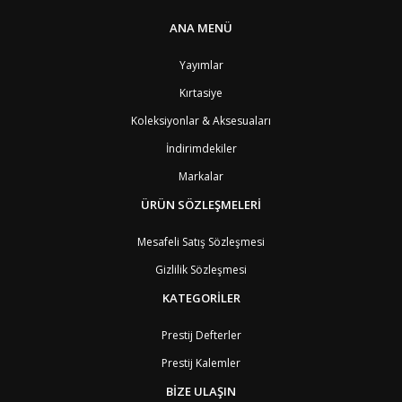
PT1
Azor Adalair
3
BS
Bahamalar
8
ANA MENÜ
BH
Bahreyn
4
BD
Bangladeş
7
Yayımlar
BB
Barbados
8
Kırtasiye
AG1
Barbuda (Antigua)
8
PS1
Batı Şeria (Gaza)
4
Koleksiyonlar & Aksesuaları
BY
Belarus
4
İndirimdekiler
BE
Belçika
2
BZ
Belize
8
Markalar
BJ
Benin
9
BM
Bermuda
ÜRÜN SÖZLEŞMELERİ
8
BT
Bhutan
7
AE
Birleşik Arap Emirlikleri
11
Mesafeli Satış Sözleşmesi
BO
Bolivya
8
Gizlilik Sözleşmesi
AN
Bonaire
8
BQ
Bonaire
8
KATEGORİLER
BA
Bosna-Hersek
4
BW
Botswana
9
Prestij Defterler
BR
Brezilya
8
Prestij Kalemler
BN
Brunei
7
BG
Bulgaristan
2
BİZE ULAŞIN
BF
Burkina Faso
9