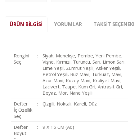
ÜRÜN BILGISI
YORUMLAR
TAKSIT SEÇENEKLE
Rengini
:
Siyah, Menekşe, Pembe, Yeni Pembe,
Seç
Vişne, Kırmızı, Turuncu, Sarı, Limon Sarı,
Lime Yeşil, Zümrüt Yeşili, Asker Yeşili,
Petrol Yeşili, Buz Mavi, Turkuaz, Mavi,
Azur Mavi, Kuzey Mavi, Kraliyet Mavi,
Lacivert, Taupe, Kum Gri, Antrasit Gri,
Beyaz, Mor, Nane Yeşili
Defter
:
Çizgili, Noktalı, Kareli, Düz
İç Özellik
Seç
Defter
:
9 X 15 CM (A6)
Boyut