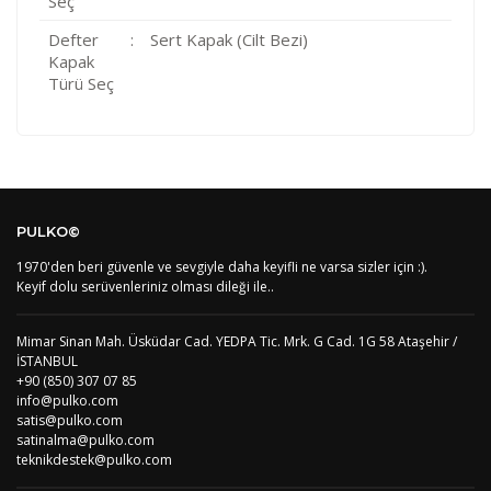
Seç
Defter
:
Sert Kapak (Cilt Bezi)
Kapak
Türü Seç
Kod
Varış Ülkesi
Bölge
AF
Afganistan
4
Bu ürüne ilk yorumu siz yapın!
DE
Almanya
1
PULKO©
US
Amerika Birleşik Devletleri
5
AS
Amerika Samoası
8
1970'den beri güvenle ve sevgiyle daha keyifli ne varsa sizler için :).
Yorum Yaz
AD
Andora
4
Keyif dolu serüvenleriniz olması dileği ile..
AI
Angila
8
AO
Angola
9
Mimar Sinan Mah. Üsküdar Cad. YEDPA Tic. Mrk. G Cad. 1G 58 Ataşehir /
AG
Antigua ve Barbuda
8
İSTANBUL
AR
Arjantin
8
+90 (850) 307 07 85
AL
Arnavutluk
4
info@pulko.com
AW
Aruba
8
satis@pulko.com
AU
Avustralya
12
satinalma@pulko.com
AT
Avusturya
2
teknikdestek@pulko.com
AZ
Azerbaycan
4