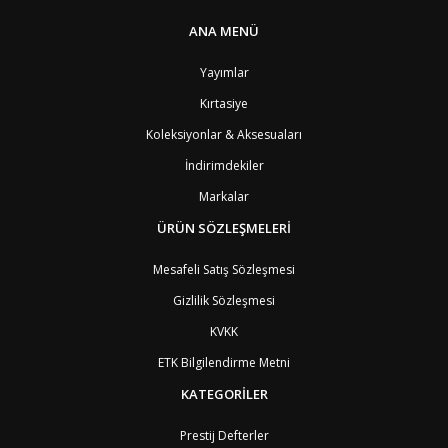
PT1
Azor Adalair
3
BS
Bahamalar
8
ANA MENÜ
BH
Bahreyn
4
BD
Bangladeş
7
Yayımlar
BB
Barbados
8
Kırtasiye
AG1
Barbuda (Antigua)
8
PS1
Batı Şeria (Gaza)
4
Koleksiyonlar & Aksesuaları
BY
Belarus
4
İndirimdekiler
BE
Belçika
2
BZ
Belize
8
Markalar
BJ
Benin
9
BM
Bermuda
ÜRÜN SÖZLEŞMELERİ
8
BT
Bhutan
7
AE
Birleşik Arap Emirlikleri
11
Mesafeli Satış Sözleşmesi
BO
Bolivya
8
Gizlilik Sözleşmesi
AN
Bonaire
8
BQ
Bonaire
8
KVKK
BA
Bosna-Hersek
4
ETK Bilgilendirme Metni
BW
Botswana
9
BR
Brezilya
8
KATEGORİLER
BN
Brunei
7
BG
Bulgaristan
2
Prestij Defterler
BF
Burkina Faso
9