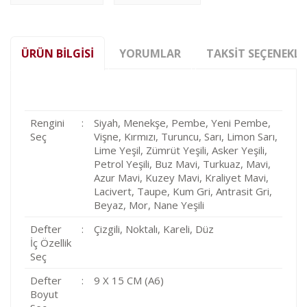
ÜRÜN BILGISI
YORUMLAR
TAKSIT SEÇENEKLE
Rengini
:
Siyah, Menekşe, Pembe, Yeni Pembe,
Seç
Vişne, Kırmızı, Turuncu, Sarı, Limon Sarı,
Lime Yeşil, Zümrüt Yeşili, Asker Yeşili,
Petrol Yeşili, Buz Mavi, Turkuaz, Mavi,
Azur Mavi, Kuzey Mavi, Kraliyet Mavi,
Lacivert, Taupe, Kum Gri, Antrasit Gri,
Beyaz, Mor, Nane Yeşili
Defter
:
Çizgili, Noktalı, Kareli, Düz
İç Özellik
Seç
Defter
:
9 X 15 CM (A6)
Boyut