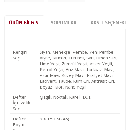
ÜRÜN BILGISI
YORUMLAR
TAKSIT SEÇENEKLE
Rengini
:
Siyah, Menekşe, Pembe, Yeni Pembe,
Seç
Vişne, Kırmızı, Turuncu, Sarı, Limon Sarı,
Lime Yeşil, Zümrüt Yeşili, Asker Yeşili,
Petrol Yeşili, Buz Mavi, Turkuaz, Mavi,
Azur Mavi, Kuzey Mavi, Kraliyet Mavi,
Lacivert, Taupe, Kum Gri, Antrasit Gri,
Beyaz, Mor, Nane Yeşili
Defter
:
Çizgili, Noktalı, Kareli, Düz
İç Özellik
Seç
Defter
:
9 X 15 CM (A6)
Boyut