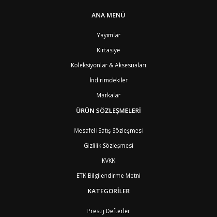
PT1
Azor Adalair
3
BS
Bahamalar
8
ANA MENÜ
BH
Bahreyn
4
BD
Bangladeş
7
Yayımlar
BB
Barbados
8
Kırtasiye
AG1
Barbuda (Antigua)
8
PS1
Batı Şeria (Gaza)
4
Koleksiyonlar & Aksesuaları
BY
Belarus
4
İndirimdekiler
BE
Belçika
2
BZ
Belize
8
Markalar
BJ
Benin
9
BM
Bermuda
ÜRÜN SÖZLEŞMELERİ
8
BT
Bhutan
7
AE
Birleşik Arap Emirlikleri
11
Mesafeli Satış Sözleşmesi
BO
Bolivya
8
Gizlilik Sözleşmesi
AN
Bonaire
8
BQ
Bonaire
8
KVKK
BA
Bosna-Hersek
4
ETK Bilgilendirme Metni
BW
Botswana
9
BR
Brezilya
8
KATEGORİLER
BN
Brunei
7
BG
Bulgaristan
2
Prestij Defterler
BF
Burkina Faso
9