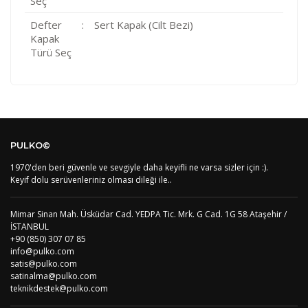
Seç
Defter
:
Sert Kapak (Cilt Bezi)
Kapak
Türü Seç
Kod
Varış Ülkesi
Bölge
AF
Afganistan
4
Bu ürüne ilk yorumu siz yapın!
DE
Almanya
1
PULKO©
US
Amerika Birleşik Devletleri
5
AS
Amerika Samoası
8
1970'den beri güvenle ve sevgiyle daha keyifli ne varsa sizler için :).
Yorum Yaz
AD
Andora
4
Keyif dolu serüvenleriniz olması dileği ile..
AI
Angila
8
AO
Angola
9
Mimar Sinan Mah. Üsküdar Cad. YEDPA Tic. Mrk. G Cad. 1G 58 Ataşehir /
AG
Antigua ve Barbuda
8
İSTANBUL
AR
Arjantin
8
+90 (850) 307 07 85
AL
Arnavutluk
4
info@pulko.com
AW
Aruba
8
satis@pulko.com
AU
Avustralya
12
satinalma@pulko.com
AT
Avusturya
2
teknikdestek@pulko.com
AZ
Azerbaycan
4