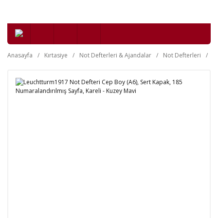
Anasayfa
Kırtasiye
Not Defterleri & Ajandalar
Not Defterleri
Se