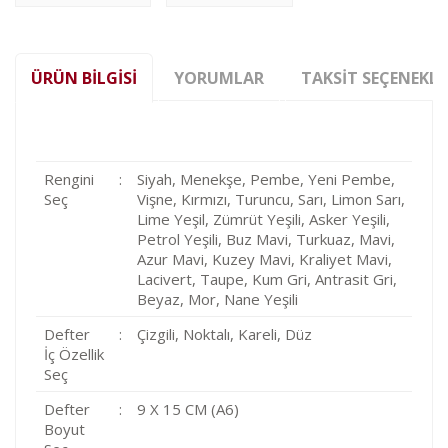
ÜRÜN BILGISI
YORUMLAR
TAKSIT SEÇENEKLE
Rengini
:
Siyah, Menekşe, Pembe, Yeni Pembe,
Seç
Vişne, Kırmızı, Turuncu, Sarı, Limon Sarı,
Lime Yeşil, Zümrüt Yeşili, Asker Yeşili,
Petrol Yeşili, Buz Mavi, Turkuaz, Mavi,
Azur Mavi, Kuzey Mavi, Kraliyet Mavi,
Lacivert, Taupe, Kum Gri, Antrasit Gri,
Beyaz, Mor, Nane Yeşili
Defter
:
Çizgili, Noktalı, Kareli, Düz
İç Özellik
Seç
Defter
:
9 X 15 CM (A6)
Boyut