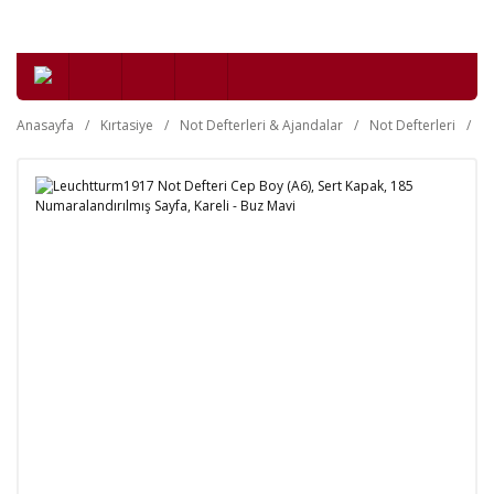
Anasayfa
Kırtasiye
Not Defterleri & Ajandalar
Not Defterleri
Se