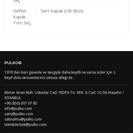
Seç
Defter
:
Sert Kapak (Cilt Bezi)
Kapak
Türü Seç
Kod
Varış Ülkesi
Bölge
AF
Afganistan
4
Bu ürüne ilk yorumu siz yapın!
DE
Almanya
1
PULKO©
US
Amerika Birleşik Devletleri
5
AS
Amerika Samoası
8
1970'den beri güvenle ve sevgiyle daha keyifli ne varsa sizler için :).
Yorum Yaz
AD
Andora
4
Keyif dolu serüvenleriniz olması dileği ile..
AI
Angila
8
AO
Angola
9
Mimar Sinan Mah. Üsküdar Cad. YEDPA Tic. Mrk. G Cad. 1G 58 Ataşehir /
AG
Antigua ve Barbuda
8
İSTANBUL
AR
Arjantin
8
+90 (850) 307 07 85
AL
Arnavutluk
4
info@pulko.com
AW
Aruba
8
satis@pulko.com
AU
Avustralya
12
satinalma@pulko.com
AT
Avusturya
2
teknikdestek@pulko.com
AZ
Azerbaycan
4