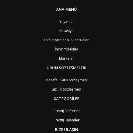
PT1
Azor Adalair
3
BS
Bahamalar
8
ANA MENÜ
BH
Bahreyn
4
BD
Bangladeş
7
Yayımlar
BB
Barbados
8
Kırtasiye
AG1
Barbuda (Antigua)
8
PS1
Batı Şeria (Gaza)
4
Koleksiyonlar & Aksesuaları
BY
Belarus
4
İndirimdekiler
BE
Belçika
2
BZ
Belize
8
Markalar
BJ
Benin
9
BM
Bermuda
ÜRÜN SÖZLEŞMELERİ
8
BT
Bhutan
7
AE
Birleşik Arap Emirlikleri
11
Mesafeli Satış Sözleşmesi
BO
Bolivya
8
Gizlilik Sözleşmesi
AN
Bonaire
8
BQ
Bonaire
8
KATEGORİLER
BA
Bosna-Hersek
4
BW
Botswana
9
Prestij Defterler
BR
Brezilya
8
Prestij Kalemler
BN
Brunei
7
BG
Bulgaristan
2
BİZE ULAŞIN
BF
Burkina Faso
9