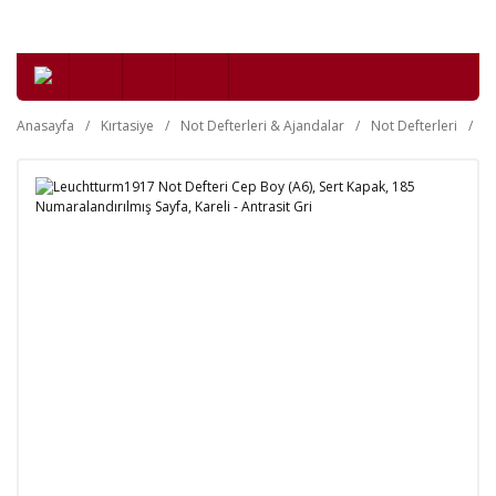
Anasayfa
Kırtasiye
Not Defterleri & Ajandalar
Not Defterleri
Se