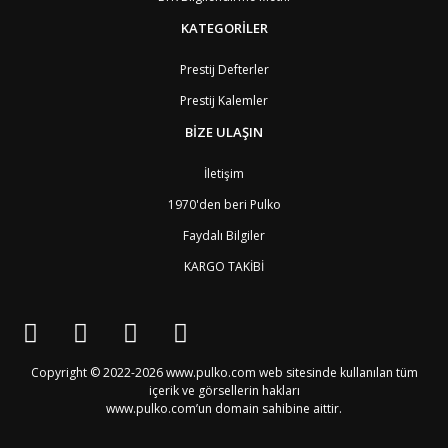
BW
Botswana
9
BR
Brezilya
8
KATEGORİLER
BN
Brunei
7
BG
Bulgaristan
2
Prestij Defterler
BF
Burkina Faso
9
Prestij Kalemler
BI
Burundi
9
CV
Cape Verde Adaları
9
BİZE ULAŞIN
KY
Cayman Adaları
8
GI
Cebelitarık
4
İletişim
ES2
Ceuta
6
DZ
Cezayir
6
1970'den beri Pulko
DJ
Cibuti
9
Faydalı Bilgiler
CK
Cook Adaları
9
AN1
Curaçao
8
KARGO TAKİBİ
BQ1
Curaçao
8
CW
Curaçao
8
TD
Çad
9
CZ
Çek Cumhuriyeti
3
CN
Çin Halk Cumhuriyeti
6
Copyright © 2022-2026 www.pulko.com web sitesinde kullanılan tüm
DK
Danimarka
2
içerik ve görsellerin hakları
TL
Doğu Timur
9
www.pulko.com’un domain sahibine aittir.
DO
Dominik Cumhuriyeti
8
DM
Dominika
8