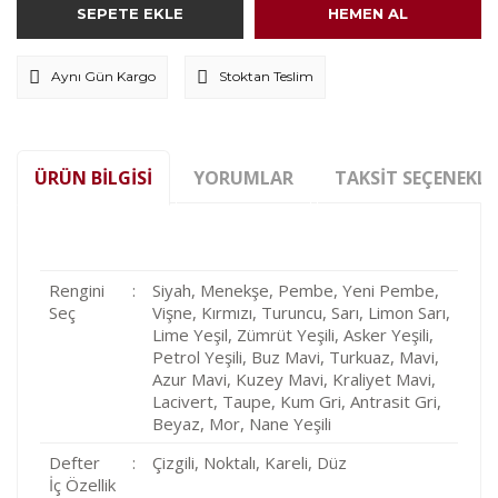
SEPETE EKLE
HEMEN AL
Aynı Gün Kargo
Stoktan Teslim
ÜRÜN BILGISI
YORUMLAR
TAKSIT SEÇENEKLE
Rengini
:
Siyah, Menekşe, Pembe, Yeni Pembe,
Seç
Vişne, Kırmızı, Turuncu, Sarı, Limon Sarı,
Lime Yeşil, Zümrüt Yeşili, Asker Yeşili,
Petrol Yeşili, Buz Mavi, Turkuaz, Mavi,
Azur Mavi, Kuzey Mavi, Kraliyet Mavi,
Lacivert, Taupe, Kum Gri, Antrasit Gri,
Beyaz, Mor, Nane Yeşili
Defter
:
Çizgili, Noktalı, Kareli, Düz
İç Özellik