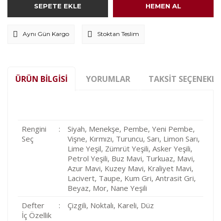
SEPETE EKLE
HEMEN AL
Aynı Gün Kargo
Stoktan Teslim
ÜRÜN BILGISI
YORUMLAR
TAKSIT SEÇENEKLE
Rengini
:
Siyah, Menekşe, Pembe, Yeni Pembe,
Seç
Vişne, Kırmızı, Turuncu, Sarı, Limon Sarı,
Lime Yeşil, Zümrüt Yeşili, Asker Yeşili,
Petrol Yeşili, Buz Mavi, Turkuaz, Mavi,
Azur Mavi, Kuzey Mavi, Kraliyet Mavi,
Lacivert, Taupe, Kum Gri, Antrasit Gri,
Beyaz, Mor, Nane Yeşili
Defter
:
Çizgili, Noktalı, Kareli, Düz
İç Özellik