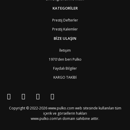
BW
Botswana
9
BR
Brezilya
8
KATEGORİLER
BN
Brunei
7
BG
Bulgaristan
2
Prestij Defterler
BF
Burkina Faso
9
Prestij Kalemler
BI
Burundi
9
CV
Cape Verde Adaları
9
BİZE ULAŞIN
KY
Cayman Adaları
8
GI
Cebelitarık
4
İletişim
ES2
Ceuta
6
DZ
Cezayir
6
1970'den beri Pulko
DJ
Cibuti
9
Faydalı Bilgiler
CK
Cook Adaları
9
AN1
Curaçao
8
KARGO TAKİBİ
BQ1
Curaçao
8
CW
Curaçao
8
TD
Çad
9
CZ
Çek Cumhuriyeti
3
CN
Çin Halk Cumhuriyeti
6
Copyright © 2022-2026 www.pulko.com web sitesinde kullanılan tüm
DK
Danimarka
2
içerik ve görsellerin hakları
TL
Doğu Timur
9
www.pulko.com’un domain sahibine aittir.
DO
Dominik Cumhuriyeti
8
DM
Dominika
8