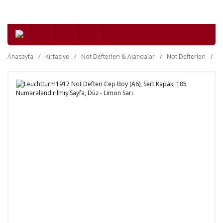
Anasayfa
Kırtasiye
Not Defterleri & Ajandalar
Not Defterleri
Se