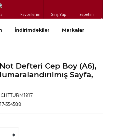
ra
Favorilerim
Giriş Yap
Sepetim
m
İndirimdekiler
Markalar
ot Defteri Cep Boy (A6),
Numaralandırılmış Sayfa,
UCHTTURM1917
917-354588