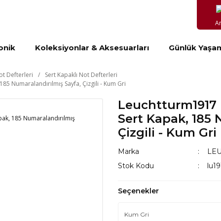
A
onik
Koleksiyonlar & Aksesuarları
Günlük Yaşa
ot Defterleri
Sert Kapaklı Not Defterleri
85 Numaralandırılmış Sayfa, Çizgili - Kum Gri
Leuchtturm1917 N
Sert Kapak, 185 
Çizgili - Kum Gri
Marka
LE
Stok Kodu
lu1
Seçenekler