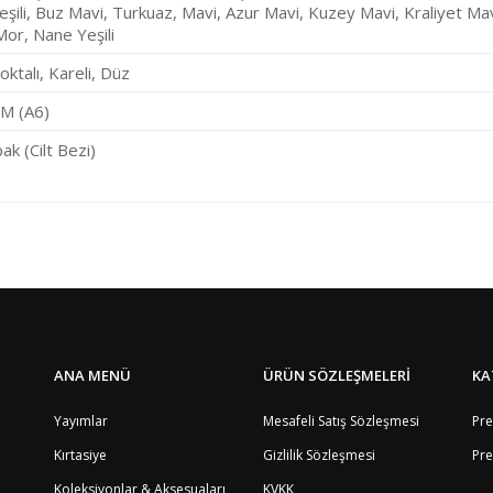
eşili, Buz Mavi, Turkuaz, Mavi, Azur Mavi, Kuzey Mavi, Kraliyet Mav
or, Nane Yeşili
Noktalı, Kareli, Düz
CM (A6)
ak (Cilt Bezi)
Bölge
4
Bu ürüne ilk yorumu siz yapın!
1
5
8
Yorum Yaz
4
8
ANA MENÜ
ÜRÜN SÖZLEŞMELERİ
KA
9
8
Yayımlar
Mesafeli Satış Sözleşmesi
Pre
8
Kırtasiye
Gizlilik Sözleşmesi
Pre
4
8
Koleksiyonlar & Aksesuaları
KVKK