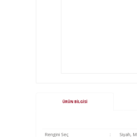
ÜRÜN BILGISI
Rengini Seç
:
Siyah, M