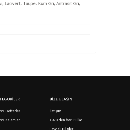
i, Lacivert, Taupe, Kum Gri, Antrasit Gri,
TEGORİLER
BİZE ULAŞIN
stij Defterler
İletişim
stij Kalemler
1970'den beri Pulko
Faydalı Bilgiler