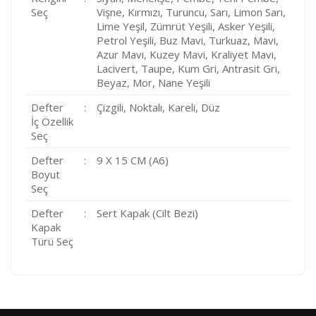
Seç
Vişne, Kırmızı, Turuncu, Sarı, Limon Sarı,
Lime Yeşil, Zümrüt Yeşili, Asker Yeşili,
Petrol Yeşili, Buz Mavi, Turkuaz, Mavi,
Azur Mavi, Kuzey Mavi, Kraliyet Mavi,
Lacivert, Taupe, Kum Gri, Antrasit Gri,
Beyaz, Mor, Nane Yeşili
Defter
:
Çizgili, Noktalı, Kareli, Düz
İç Özellik
Seç
Defter
:
9 X 15 CM (A6)
Boyut
Seç
Defter
:
Sert Kapak (Cilt Bezi)
Kapak
Türü Seç
Kod
Varış Ülkesi
Bölge
AF
Afganistan
4