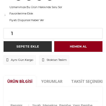
Uzmanımıza Bu Ürün Hakkında Soru Sor
Fiyatı Düşünce Haber Ver
SEPETE EKLE
HEMEN AL
Aynı Gün Kargo
Stoktan Teslim
ÜRÜN BILGISI
YORUMLAR
TAKSIT SEÇENEKLE
Rengini
:
Siyah, Menekşe, Pembe, Yeni Pembe,