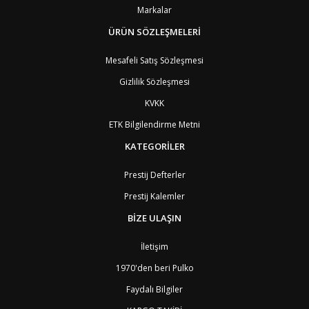
BZ
Belize
8
Markalar
BJ
Benin
9
BM
Bermuda
ÜRÜN SÖZLEŞMELERİ
8
BT
Bhutan
7
AE
Birleşik Arap Emirlikleri
11
Mesafeli Satış Sözleşmesi
BO
Bolivya
8
Gizlilik Sözleşmesi
AN
Bonaire
8
BQ
Bonaire
8
KVKK
BA
Bosna-Hersek
4
ETK Bilgilendirme Metni
BW
Botswana
9
BR
Brezilya
8
KATEGORİLER
BN
Brunei
7
BG
Bulgaristan
2
Prestij Defterler
BF
Burkina Faso
9
Prestij Kalemler
BI
Burundi
9
CV
Cape Verde Adaları
9
BİZE ULAŞIN
KY
Cayman Adaları
8
GI
Cebelitarık
4
İletişim
ES2
Ceuta
6
DZ
Cezayir
6
1970'den beri Pulko
DJ
Cibuti
9
Faydalı Bilgiler
CK
Cook Adaları
9
AN1
Curaçao
8