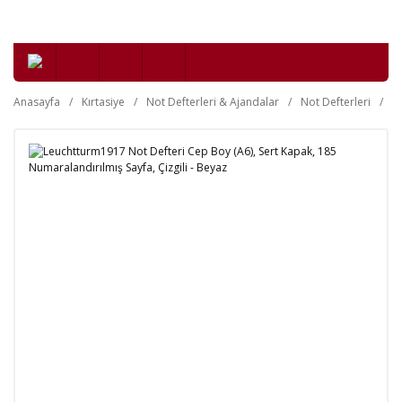
Anasayfa
Kırtasiye
Not Defterleri & Ajandalar
Not Defterleri
Se