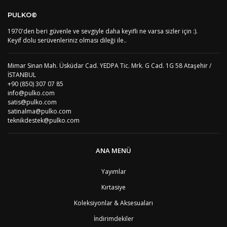
Bu ürüne ilk yorumu siz yapın!
DE
Almanya
1
PULKO©
US
Amerika Birleşik Devletleri
5
AS
Amerika Samoası
8
1970'den beri güvenle ve sevgiyle daha keyifli ne varsa sizler için :).
Yorum Yaz
AD
Andora
4
Keyif dolu serüvenleriniz olması dileği ile..
AI
Angila
8
AO
Angola
9
Mimar Sinan Mah. Üsküdar Cad. YEDPA Tic. Mrk. G Cad. 1G 58 Ataşehir /
AG
Antigua ve Barbuda
8
İSTANBUL
AR
Arjantin
8
+90 (850) 307 07 85
AL
Arnavutluk
4
info@pulko.com
AW
Aruba
8
satis@pulko.com
AU
Avustralya
12
satinalma@pulko.com
AT
Avusturya
2
teknikdestek@pulko.com
AZ
Azerbaycan
4
PT1
Azor Adalair
3
BS
Bahamalar
8
ANA MENÜ
BH
Bahreyn
4
BD
Bangladeş
7
Yayımlar
BB
Barbados
8
Kırtasiye
AG1
Barbuda (Antigua)
8
PS1
Batı Şeria (Gaza)
4
Koleksiyonlar & Aksesuaları
BY
Belarus
4
İndirimdekiler
BE
Belçika
2