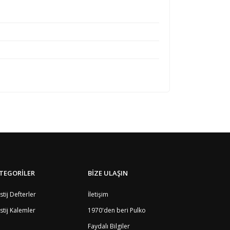
TEGORİLER
BİZE ULAŞIN
stij Defterler
İletişim
stij Kalemler
1970'den beri Pulko
Faydalı Bilgiler