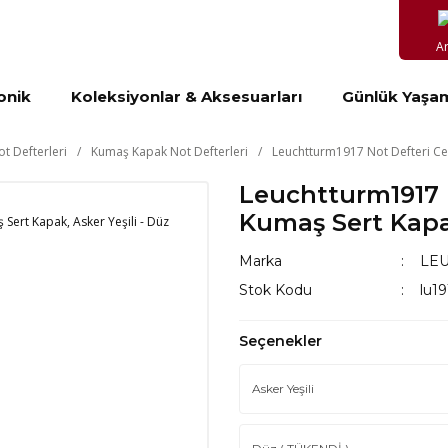
A
onik
Koleksiyonlar & Aksesuarları
Günlük Yaşa
ot Defterleri
Kumaş Kapak Not Defterleri
Leuchtturm1917 Not Defteri Cep
Leuchtturm1917 N
Kumaş Sert Kapak
Marka
LE
Stok Kodu
lu1
Seçenekler