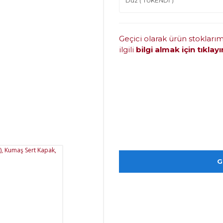
Geçici olarak ürün stokları
ilgili
bilgi almak için tıklayı
G