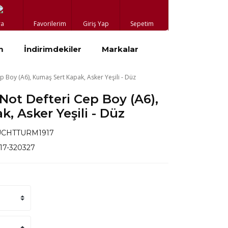
ra
Favorilerim
Giriş Yap
Sepetim
m
İndirimdekiler
Markalar
 Boy (A6), Kumaş Sert Kapak, Asker Yeşili - Düz
ot Defteri Cep Boy (A6),
, Asker Yeşili - Düz
UCHTTURM1917
917-320327