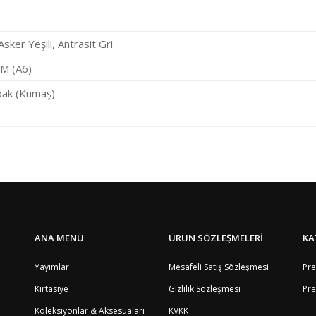
Asker Yeşili, Antrasit Gri
CM (A6)
pak (Kumaş)
Bölge
4
Bu ürüne ilk yorumu siz yapın!
1
5
8
Yorum Yaz
4
8
ANA MENÜ
ÜRÜN SÖZLEŞMELERİ
KA
9
8
Yayımlar
Mesafeli Satış Sözleşmesi
Pre
8
Kırtasiye
Gizlilik Sözleşmesi
Pre
4
8
Koleksiyonlar & Aksesuaları
KVKK