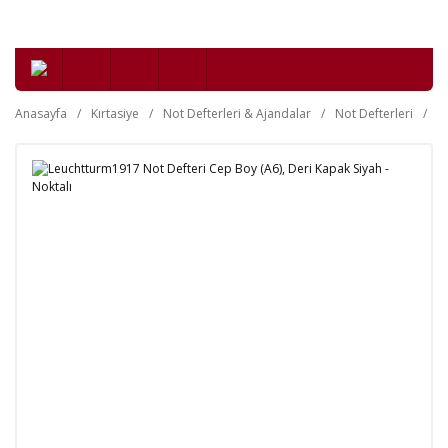
Anasayfa
Kırtasiye
Not Defterleri & Ajandalar
Not Defterleri
D