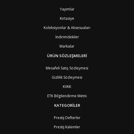
BH
Bahreyn
4
BD
Bangladeş
7
Yayımlar
BB
Barbados
8
Kırtasiye
AG1
Barbuda (Antigua)
8
PS1
Batı Şeria (Gaza)
4
Koleksiyonlar & Aksesuaları
BY
Belarus
4
İndirimdekiler
BE
Belçika
2
BZ
Belize
8
Markalar
BJ
Benin
9
BM
Bermuda
ÜRÜN SÖZLEŞMELERİ
8
BT
Bhutan
7
AE
Birleşik Arap Emirlikleri
11
Mesafeli Satış Sözleşmesi
BO
Bolivya
8
Gizlilik Sözleşmesi
AN
Bonaire
8
BQ
Bonaire
8
KVKK
BA
Bosna-Hersek
4
ETK Bilgilendirme Metni
BW
Botswana
9
BR
Brezilya
8
KATEGORİLER
BN
Brunei
7
BG
Bulgaristan
2
Prestij Defterler
BF
Burkina Faso
9
Prestij Kalemler
BI
Burundi
9
CV
Cape Verde Adaları
9