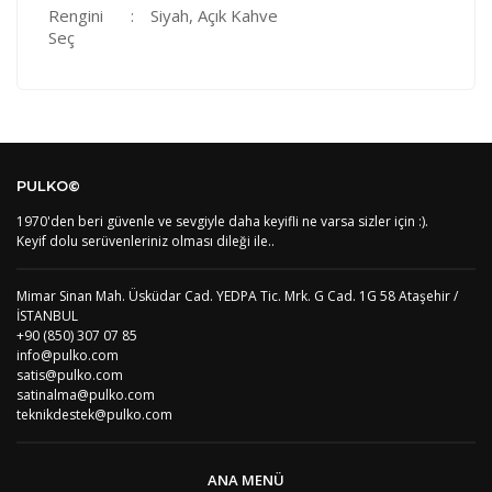
Rengini
:
Siyah, Açık Kahve
Seç
Kod
Varış Ülkesi
Bölge
AF
Afganistan
4
Bu ürüne ilk yorumu siz yapın!
DE
Almanya
1
PULKO©
US
Amerika Birleşik Devletleri
5
AS
Amerika Samoası
8
1970'den beri güvenle ve sevgiyle daha keyifli ne varsa sizler için :).
Yorum Yaz
AD
Andora
4
Keyif dolu serüvenleriniz olması dileği ile..
AI
Angila
8
AO
Angola
9
Mimar Sinan Mah. Üsküdar Cad. YEDPA Tic. Mrk. G Cad. 1G 58 Ataşehir /
AG
Antigua ve Barbuda
8
İSTANBUL
AR
Arjantin
8
+90 (850) 307 07 85
AL
Arnavutluk
4
info@pulko.com
AW
Aruba
8
satis@pulko.com
AU
Avustralya
12
satinalma@pulko.com
AT
Avusturya
2
teknikdestek@pulko.com
AZ
Azerbaycan
4
PT1
Azor Adalair
3
BS
Bahamalar
8
ANA MENÜ