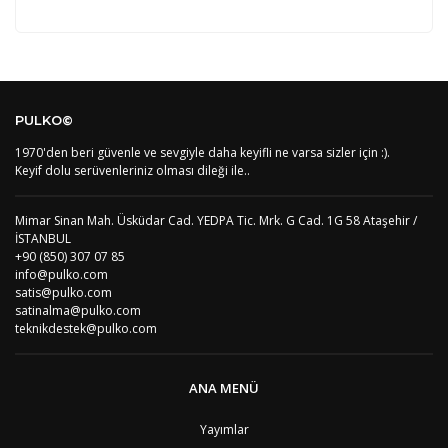
Kod
Varış Ülkesi
Bölge
AF
Afganistan
4
Bu ürüne ilk yorumu siz yapın!
DE
Almanya
1
PULKO©
US
Amerika Birleşik Devletleri
5
AS
Amerika Samoası
8
1970'den beri güvenle ve sevgiyle daha keyifli ne varsa sizler için :).
Yorum Yaz
AD
Andora
4
Keyif dolu serüvenleriniz olması dileği ile..
AI
Angila
8
AO
Angola
9
Mimar Sinan Mah. Üsküdar Cad. YEDPA Tic. Mrk. G Cad. 1G 58 Ataşehir /
AG
Antigua ve Barbuda
8
İSTANBUL
AR
Arjantin
8
+90 (850) 307 07 85
AL
Arnavutluk
4
info@pulko.com
AW
Aruba
8
satis@pulko.com
AU
Avustralya
12
satinalma@pulko.com
AT
Avusturya
2
teknikdestek@pulko.com
AZ
Azerbaycan
4
PT1
Azor Adalair
3
BS
Bahamalar
8
ANA MENÜ
BH
Bahreyn
4
BD
Bangladeş
7
Yayımlar
BB
Barbados
8