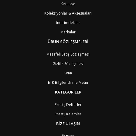
Kırtasiye
AG1
Barbuda (Antigua)
8
PS1
Batı Şeria (Gaza)
4
Koleksiyonlar & Aksesuaları
BY
Belarus
4
İndirimdekiler
BE
Belçika
2
BZ
Belize
8
Markalar
BJ
Benin
9
BM
Bermuda
ÜRÜN SÖZLEŞMELERİ
8
BT
Bhutan
7
AE
Birleşik Arap Emirlikleri
11
Mesafeli Satış Sözleşmesi
BO
Bolivya
8
Gizlilik Sözleşmesi
AN
Bonaire
8
BQ
Bonaire
8
KVKK
BA
Bosna-Hersek
4
ETK Bilgilendirme Metni
BW
Botswana
9
BR
Brezilya
8
KATEGORİLER
BN
Brunei
7
BG
Bulgaristan
2
Prestij Defterler
BF
Burkina Faso
9
Prestij Kalemler
BI
Burundi
9
CV
Cape Verde Adaları
9
BİZE ULAŞIN
KY
Cayman Adaları
8
GI
Cebelitarık
4