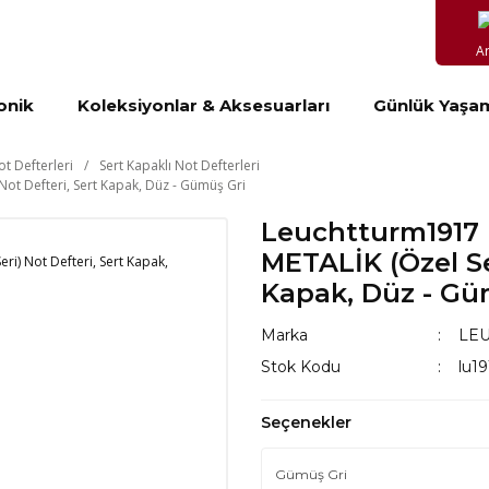
A
onik
Koleksiyonlar & Aksesuarları
Günlük Yaşa
ot Defterleri
Sert Kapaklı Not Defterleri
Not Defteri, Sert Kapak, Düz - Gümüş Gri
Leuchtturm1917 
METALİK (Özel Ser
Kapak, Düz - Gü
Marka
LE
Stok Kodu
lu1
Seçenekler