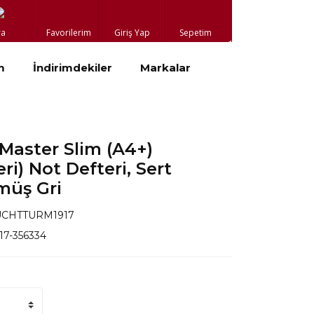
ra
Favorilerim
Giriş Yap
Sepetim
m
İndirimdekiler
Markalar
Master Slim (A4+)
i) Not Defteri, Sert
müş Gri
UCHTTURM1917
917-356334