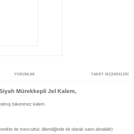
YORUMLAR
TAKSIT SEÇENEKLERI
 Siyah Mürekkepli Jel Kalem,
apılmış tükenmez kalem
enkte de mevcuttur, dilendiğinde ek olarak satın alınabilir)