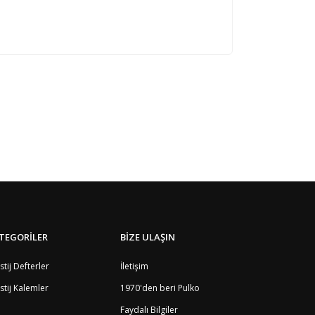
TEGORİLER
BİZE ULAŞIN
stij Defterler
İletişim
stij Kalemler
1970'den beri Pulko
Faydalı Bilgiler