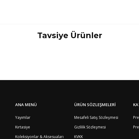
Tavsiye Ürünler
Bölge
4
Bu ürüne ilk yorumu siz yapın!
1
5
8
Yorum Yaz
4
8
9
8
8
4
8
ANA MENÜ
ÜRÜN SÖZLEŞMELERİ
KA
12
2
Yayımlar
Mesafeli Satış Sözleşmesi
Pre
4
3
Kırtasiye
Gizlilik Sözleşmesi
Pre
8
Koleksiyonlar & Aksesuaları
KVKK