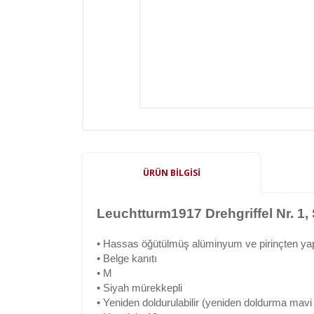
ÜRÜN BILGISI
Leuchtturm1917 Drehgriffel Nr. 1,
• Hassas öğütülmüş alüminyum ve pirinçten y
• Belge kanıtı
• M
• Siyah mürekkepli
• Yeniden doldurulabilir (yeniden doldurma mavi r