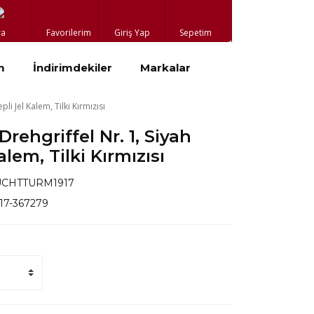
ra
Favorilerim
Giriş Yap
Sepetim
m
İndirimdekiler
Markalar
i Jel Kalem, Tilki Kırmızısı
rehgriffel Nr. 1, Siyah
lem, Tilki Kırmızısı
UCHTTURM1917
917-367279