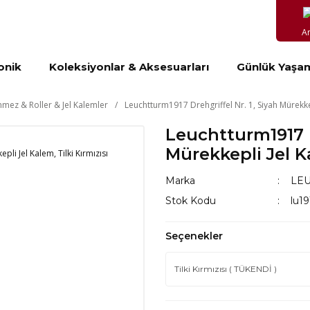
A
onik
Koleksiyonlar & Aksesuarları
Günlük Yaşa
mez & Roller & Jel Kalemler
Leuchtturm1917 Drehgriffel Nr. 1, Siyah Mürekkepl
Leuchtturm1917 D
Mürekkepli Jel Ka
Marka
LE
Stok Kodu
lu1
Seçenekler