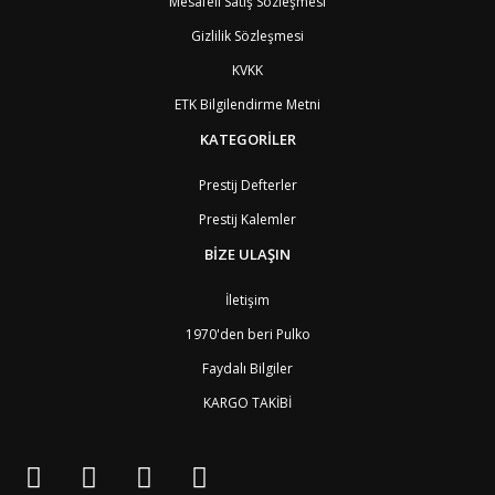
Mesafeli Satış Sözleşmesi
DK
Danimarka
2
TL
Doğu Timur
9
Gizlilik Sözleşmesi
DO
Dominik Cumhuriyeti
8
KVKK
DM
Dominika
8
EC
Ekvator
8
ETK Bilgilendirme Metni
GQ
Ekvator Ginesi
9
KATEGORİLER
SV
El Salvador
8
ID
Endonezya
6
ER
Eritre
9
Prestij Defterler
AM
Ermenistan
4
Prestij Kalemler
EE
Estonya
4
ET
Etiyopya
9
BİZE ULAŞIN
FO
Faroe Adaları
6
MA
Fas
7
İletişim
FJ
Fiji Adası
9
1970'den beri Pulko
CI
Fildişi Sahili
9
PH
Filipinler
6
Faydalı Bilgiler
FI
Finlandiya
3
KARGO TAKİBİ
FR
Fransa
2
GF
Fransız Guyanası
8
PF
Fransız Polinezyası
9
PF1
Fransız Polinezyası
9
GA
Gabon
9