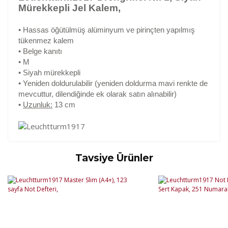
Mürekkepli Jel Kalem,
• Hassas öğütülmüş alüminyum ve pirinçten yapılmış
tükenmez kalem
• Belge kanıtı
• M
• Siyah mürekkepli
• Yeniden doldurulabilir (yeniden doldurma mavi renkte de
mevcuttur, dilendiğinde ek olarak satın alınabilir)
•
Uzunluk:
13 cm
Tavsiye Ürünler
Kod
Varış Ülkesi
Bölge
AF
Afganistan
4
Bu ürüne ilk yorumu siz yapın!
DE
Almanya
1
US
Amerika Birleşik Devletleri
5
AS
Amerika Samoası
8
Yorum Yaz
AD
Andora
4
AI
Angila
8