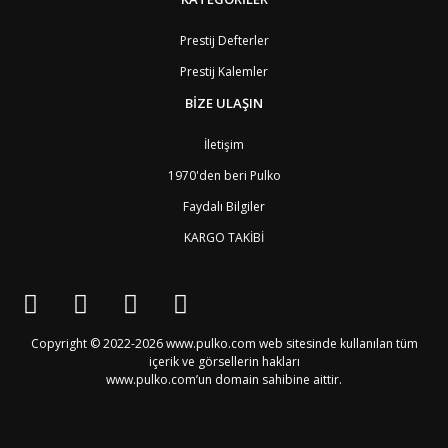
BA
Bosna-Hersek
4
BW
Botswana
9
Prestij Defterler
BR
Brezilya
8
Prestij Kalemler
BN
Brunei
7
BG
Bulgaristan
2
BİZE ULAŞIN
BF
Burkina Faso
9
BI
Burundi
9
İletişim
CV
Cape Verde Adaları
9
KY
Cayman Adaları
8
1970'den beri Pulko
GI
Cebelitarık
4
Faydalı Bilgiler
ES2
Ceuta
6
DZ
Cezayir
6
KARGO TAKİBİ
DJ
Cibuti
9
CK
Cook Adaları
9
AN1
Curaçao
8
BQ1
Curaçao
8
CW
Curaçao
8
Copyright © 2022-2026 www.pulko.com web sitesinde kullanılan tüm
TD
Çad
9
içerik ve görsellerin hakları
CZ
Çek Cumhuriyeti
3
www.pulko.com’un domain sahibine aittir.
CN
Çin Halk Cumhuriyeti
6
DK
Danimarka
2
TL
Doğu Timur
9