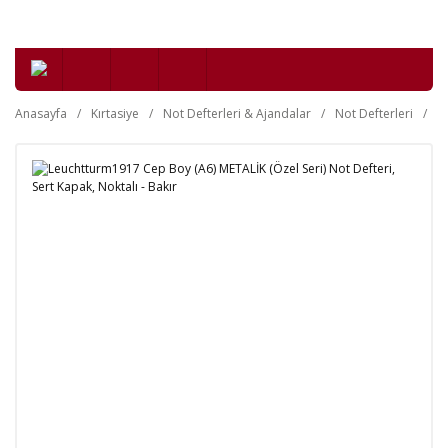
Anasayfa
Kırtasiye
Not Defterleri & Ajandalar
Not Defterleri
Se