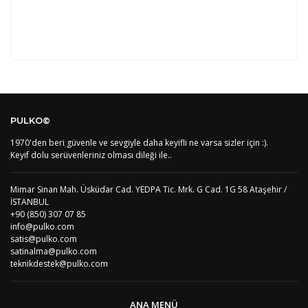
Kod
Varış Ülkesi
Bölge
AF
Afganistan
4
Bu ürüne ilk yorumu siz yapın!
DE
Almanya
1
PULKO©
US
Amerika Birleşik Devletleri
5
AS
Amerika Samoası
8
1970'den beri güvenle ve sevgiyle daha keyifli ne varsa sizler için :).
Yorum Yaz
AD
Andora
4
Keyif dolu serüvenleriniz olması dileği ile..
AI
Angila
8
AO
Angola
9
Mimar Sinan Mah. Üsküdar Cad. YEDPA Tic. Mrk. G Cad. 1G 58 Ataşehir /
AG
Antigua ve Barbuda
8
İSTANBUL
AR
Arjantin
8
+90 (850) 307 07 85
AL
Arnavutluk
4
info@pulko.com
AW
Aruba
8
satis@pulko.com
AU
Avustralya
12
satinalma@pulko.com
AT
Avusturya
2
teknikdestek@pulko.com
AZ
Azerbaycan
4
PT1
Azor Adalair
3
BS
Bahamalar
8
ANA MENÜ