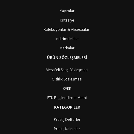
BH
Bahreyn
4
BD
Bangladeş
7
Yayımlar
BB
Barbados
8
Kırtasiye
AG1
Barbuda (Antigua)
8
PS1
Batı Şeria (Gaza)
4
Koleksiyonlar & Aksesuaları
BY
Belarus
4
İndirimdekiler
BE
Belçika
2
BZ
Belize
8
Markalar
BJ
Benin
9
BM
Bermuda
ÜRÜN SÖZLEŞMELERİ
8
BT
Bhutan
7
AE
Birleşik Arap Emirlikleri
11
Mesafeli Satış Sözleşmesi
BO
Bolivya
8
Gizlilik Sözleşmesi
AN
Bonaire
8
BQ
Bonaire
8
KVKK
BA
Bosna-Hersek
4
ETK Bilgilendirme Metni
BW
Botswana
9
BR
Brezilya
8
KATEGORİLER
BN
Brunei
7
BG
Bulgaristan
2
Prestij Defterler
BF
Burkina Faso
9
Prestij Kalemler
BI
Burundi
9