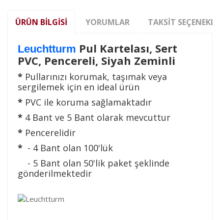
ÜRÜN BILGISI
YORUMLAR
TAKSIT SEÇENEKLE
Pul Kartelası, Sert
Leuchtturm
PVC, Pencereli, Siyah Zeminli
*
Pullarınızı korumak, taşımak veya
sergilemek için en ideal ürün
*
PVC ile koruma sağlamaktadır
*
4 Bant ve 5 Bant olarak mevcuttur
*
Pencerelidir
*
- 4 Bant olan 100'lük
- 5 Bant olan 50'lik paket şeklinde
gönderilmektedir