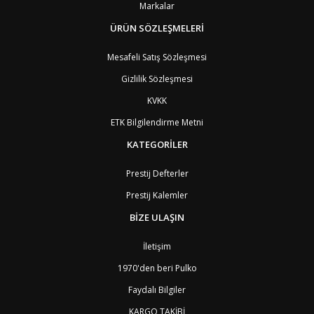
CW
Curaçao
8
Markalar
TD
Çad
9
ÜRÜN SÖZLEŞMELERİ
CZ
Çek Cumhuriyeti
3
CN
Çin Halk Cumhuriyeti
6
Mesafeli Satış Sözleşmesi
DK
Danimarka
2
TL
Doğu Timur
9
Gizlilik Sözleşmesi
DO
Dominik Cumhuriyeti
8
KVKK
DM
Dominika
8
EC
Ekvator
8
ETK Bilgilendirme Metni
GQ
Ekvator Ginesi
9
KATEGORİLER
SV
El Salvador
8
ID
Endonezya
6
ER
Eritre
9
Prestij Defterler
AM
Ermenistan
4
Prestij Kalemler
EE
Estonya
4
ET
Etiyopya
9
BİZE ULAŞIN
FO
Faroe Adaları
6
MA
Fas
7
İletişim
FJ
Fiji Adası
9
1970'den beri Pulko
CI
Fildişi Sahili
9
PH
Filipinler
6
Faydalı Bilgiler
FI
Finlandiya
3
KARGO TAKİBİ
FR
Fransa
2