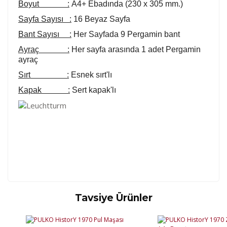
Boyut :
A4+ Ebadında (230 x 305 mm.)
Sayfa Sayısı :
16 Beyaz Sayfa
Bant Sayısı :
Her Sayfada 9 Pergamin bant
Ayraç :
Her sayfa arasında 1 adet Pergamin
ayraç
Sırt :
Esnek sırt'lı
Kapak :
Sert kapak'lı
Tavsiye Ürünler
Kod
Varış Ülkesi
Bölge
AF
Afganistan
4
Bu ürüne ilk yorumu siz yapın!
DE
Almanya
1