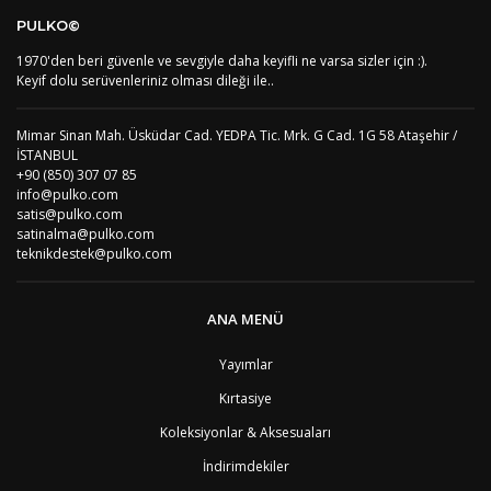
BM
Bermuda
8
PULKO©
BT
Bhutan
7
AE
Birleşik Arap Emirlikleri
11
1970'den beri güvenle ve sevgiyle daha keyifli ne varsa sizler için :).
Keyif dolu serüvenleriniz olması dileği ile..
BO
Bolivya
8
AN
Bonaire
8
BQ
Bonaire
8
Mimar Sinan Mah. Üsküdar Cad. YEDPA Tic. Mrk. G Cad. 1G 58 Ataşehir /
BA
Bosna-Hersek
4
İSTANBUL
BW
Botswana
9
+90 (850) 307 07 85
BR
Brezilya
8
info@pulko.com
BN
Brunei
7
satis@pulko.com
satinalma@pulko.com
BG
Bulgaristan
2
teknikdestek@pulko.com
BF
Burkina Faso
9
BI
Burundi
9
CV
Cape Verde Adaları
9
ANA MENÜ
KY
Cayman Adaları
8
GI
Cebelitarık
4
Yayımlar
ES2
Ceuta
6
DZ
Cezayir
6
Kırtasiye
DJ
Cibuti
9
CK
Cook Adaları
9
Koleksiyonlar & Aksesuaları
AN1
Curaçao
8
İndirimdekiler
BQ1
Curaçao
8