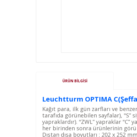
ÜRÜN BILGISI
Leuchtturm OPTIMA C(Şeffaf
Kağıt para, ilk gün zarfları ve benze
tarafıda
görünebilen sayfalar), "S” s
yapraklardır). "ZWL” yapraklar "C” y
her
birinden sonra ürünlerinin görü
Dıştan dışa boyutları :
202 x 252 m