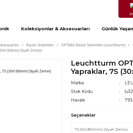
A
onik
Koleksiyonlar & Aksesuarları
Günlük Yaşa
ksesuarları
Klasör Sistemleri
OPTIMA Klasör Sistemleri (Leuchtturm)
S (30x180mm) (Siyah Zemin)
Leuchtturm OPTIMA
Yapraklar, 7S (3
Marka
LE
Stok Kodu
lu3
Havale
793,
Seçenekler