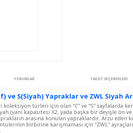
YORUMLAR
TAKSIT SEÇENEKLERI
) ve S(Siyah) Yapraklar ve ZWL Siyah Ar
ri koleksiyon türleri
için olan "C” ve "S” sayfalarda ken
iyah (yani kapasitesi X2, yada başka bir deyişle ön
ve
aprakların
arasına konulan yapraklardır. Arzu eden k
ntülerinin birbirine karışmaması için "ZWL”
ayraçlar
m