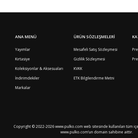
4
Bu ürüne ilk yorumu siz yapın!
1
5
8
Yorum Yaz
4
8
ANA MENÜ
ÜRÜN SÖZLEŞMELERİ
KA
9
8
Yayımlar
Mesafeli Satış Sözleşmesi
Pre
8
Kırtasiye
Gizlilik Sözleşmesi
Pre
4
8
Koleksiyonlar & Aksesuaları
KVKK
12
2
İndirimdekiler
ETK Bilgilendirme Metni
4
Markalar
3
8
4
7
8
8
Copyright © 2022-2026 www.pulko.com web sitesinde kullanılan tüm içeri
4
www.pulko.com’un domain sahibine aittir.
4