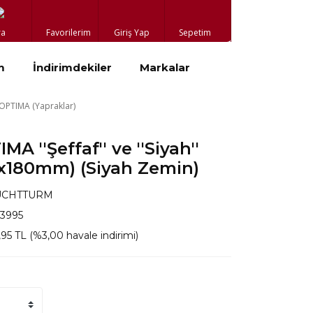
ra
Favorilerim
Giriş Yap
Sepetim
m
İndirimdekiler
Markalar
OPTIMA (Yapraklar)
 ''Şeffaf'' ve ''Siyah''
0x180mm) (Siyah Zemin)
UCHTTURM
23995
95 TL (%3,00 havale indirimi)