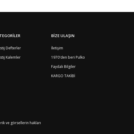
TEGORİLER
BİZE ULAŞIN
stij Defterler
İletişim
stij Kalemler
1970'den beri Pulko
Faydalı Bilgiler
KARGO TAKİBİ
k ve görsellerin hakları