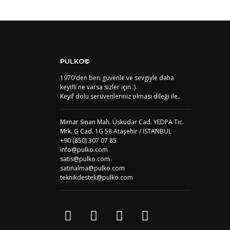
AF
Afganistan
DE
Almanya
US
Amerika Birleşik Devletleri
AS
Amerika Samoası
AD
Andora
AI
Angila
PULKO©
AO
Angola
1970'den beri güvenle ve sevgiyle daha
AG
Antigua ve Barbuda
keyifli ne varsa sizler için :).
AR
Arjantin
Keyif dolu serüvenleriniz olması dileği ile..
AL
Arnavutluk
AW
Aruba
AU
Avustralya
Mimar Sinan Mah. Üsküdar Cad. YEDPA Tic.
AT
Avusturya
Mrk. G Cad. 1G 58 Ataşehir / İSTANBUL
+90 (850) 307 07 85
AZ
Azerbaycan
info@pulko.com
PT1
Azor Adalair
satis@pulko.com
BS
Bahamalar
satinalma@pulko.com
BH
Bahreyn
teknikdestek@pulko.com
BD
Bangladeş
BB
Barbados
AG1
Barbuda (Antigua)
PS1
Batı Şeria (Gaza)
BY
Belarus