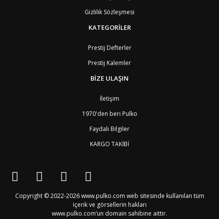
BO
Bolivya
8
Gizlilik Sözleşmesi
AN
Bonaire
8
BQ
Bonaire
8
KATEGORİLER
BA
Bosna-Hersek
4
BW
Botswana
9
Prestij Defterler
BR
Brezilya
8
Prestij Kalemler
BN
Brunei
7
BG
Bulgaristan
2
BİZE ULAŞIN
BF
Burkina Faso
9
BI
Burundi
9
İletişim
CV
Cape Verde Adaları
9
KY
Cayman Adaları
8
1970'den beri Pulko
GI
Cebelitarık
4
Faydalı Bilgiler
ES2
Ceuta
6
DZ
Cezayir
6
KARGO TAKİBİ
DJ
Cibuti
9
CK
Cook Adaları
9
AN1
Curaçao
8
BQ1
Curaçao
8
CW
Curaçao
8
Copyright © 2022-2026 www.pulko.com web sitesinde kullanılan tüm
TD
Çad
9
içerik ve görsellerin hakları
CZ
Çek Cumhuriyeti
3
www.pulko.com’un domain sahibine aittir.