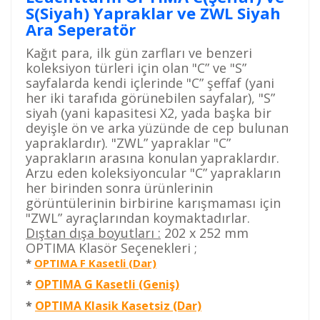
S(Siyah) Yapraklar ve ZWL Siyah
Ara Seperatör
Kağıt para, ilk gün zarfları ve benzeri
koleksiyon türleri
için olan "C” ve "S”
sayfalarda kendi içlerinde "C” şeffaf (yani
her iki tarafıda
görünebilen sayfalar), "S”
siyah (yani kapasitesi X2, yada başka bir
deyişle ön
ve arka yüzünde de cep bulunan
yapraklardır). "ZWL” yapraklar "C”
yaprakların
arasına konulan yapraklardır.
Arzu eden koleksiyoncular "C” yaprakların
her
birinden sonra ürünlerinin
görüntülerinin birbirine karışmaması için
"ZWL”
ayraçlarından koymaktadırlar.
Dıştan dışa boyutları :
202 x 252 mm
OPTIMA Klasör Seçenekleri ;
*
OPTIMA F Kasetli (Dar)
*
OPTIMA G Kasetli (Geniş)
*
OPTIMA Klasik Kasetsiz (Dar)