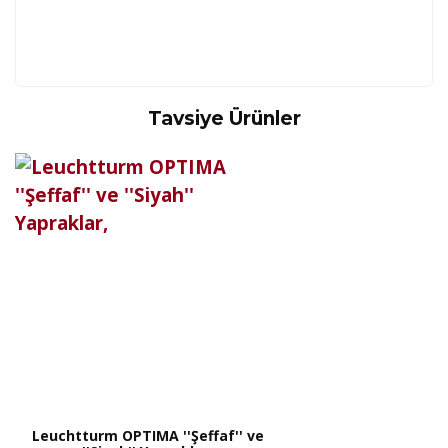
Tavsiye Ürünler
Kod
Varış Ülkesi
Bölge
AF
Afganistan
4
Bu ürüne ilk yorumu siz yapın!
DE
Almanya
1
US
Amerika Birleşik Devletleri
5
AS
Amerika Samoası
8
Yorum Yaz
AD
Andora
4
AI
Angila
8
AO
Angola
9
AG
Antigua ve Barbuda
8
AR
Arjantin
8
AL
Arnavutluk
4
AW
Aruba
8
AU
Avustralya
12
AT
Avusturya
2
AZ
Azerbaycan
4
PT1
Azor Adalair
3
Leuchtturm OPTIMA ''Şeffaf'' ve
BS
Bahamalar
8