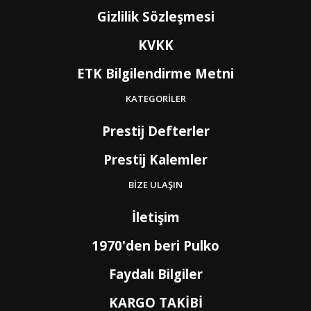
EE
Estonya
4
Gizlilik Sözleşmesi
ET
Etiyopya
9
FO
Faroe Adaları
6
KVKK
MA
Fas
7
FJ
Fiji Adası
9
ETK Bilgilendirme Metni
CI
Fildişi Sahili
9
PH
Filipinler
6
KATEGORİLER
FI
Finlandiya
3
FR
Fransa
2
Prestij Defterler
GF
Fransız Guyanası
8
PF
Fransız Polinezyası
9
Prestij Kalemler
PF1
Fransız Polinezyası
9
GA
Gabon
9
BİZE ULAŞIN
GB4
Galler
2
GM
Gambiya
9
İletişim
GH
Gana
9
PS
Gaza (Batı Şeria)
4
1970'den beri Pulko
GN
Gine
9
GW
Gine-Bissau
9
Faydalı Bilgiler
GD
Grenada
8
GL
Grönland
6
KARGO TAKİBİ
GP
Guadelup
8