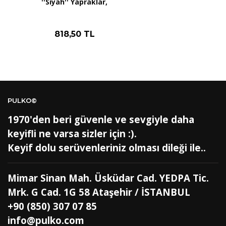
''Siyah'' Yapraklar,
BH
Bahreyn
4
BD
Bangladeş
7
BB
Barbados
8
818,50 TL
AG1
Barbuda (Antigua)
8
PS1
Batı Şeria (Gaza)
4
BY
Belarus
4
BE
Belçika
2
BZ
Belize
8
BJ
Benin
9
BM
Bermuda
8
PULKO©
BT
Bhutan
7
AE
Birleşik Arap Emirlikleri
11
1970'den beri güvenle ve sevgiyle daha
BO
Bolivya
8
keyifli ne varsa sizler için :).
AN
Bonaire
8
Keyif dolu serüvenleriniz olması dileği ile..
BQ
Bonaire
8
BA
Bosna-Hersek
4
BW
Botswana
9
Mimar Sinan Mah. Üsküdar Cad. YEDPA Tic.
BR
Brezilya
8
BN
Brunei
7
Mrk. G Cad. 1G 58 Ataşehir / İSTANBUL
BG
Bulgaristan
2
+90 (850) 307 07 85
BF
Burkina Faso
9
BI
Burundi
9
info@pulko.com