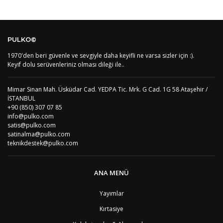
Kod
Varış Ülkesi
Bölge
AF
Afganistan
4
Bu ürüne ilk yorumu siz yapın!
DE
Almanya
1
PULKO©
US
Amerika Birleşik Devletleri
5
AS
Amerika Samoası
8
1970'den beri güvenle ve sevgiyle daha keyifli ne varsa sizler için :).
Yorum Yaz
AD
Andora
4
Keyif dolu serüvenleriniz olması dileği ile..
AI
Angila
8
AO
Angola
9
Mimar Sinan Mah. Üsküdar Cad. YEDPA Tic. Mrk. G Cad. 1G 58 Ataşehir /
AG
Antigua ve Barbuda
8
İSTANBUL
AR
Arjantin
8
+90 (850) 307 07 85
AL
Arnavutluk
4
info@pulko.com
AW
Aruba
8
satis@pulko.com
AU
Avustralya
12
satinalma@pulko.com
AT
Avusturya
2
teknikdestek@pulko.com
AZ
Azerbaycan
4
PT1
Azor Adalair
3
BS
Bahamalar
8
ANA MENÜ
BH
Bahreyn
4
BD
Bangladeş
7
Yayımlar
BB
Barbados
8
Kırtasiye
AG1
Barbuda (Antigua)
8
PS1
Batı Şeria (Gaza)
4