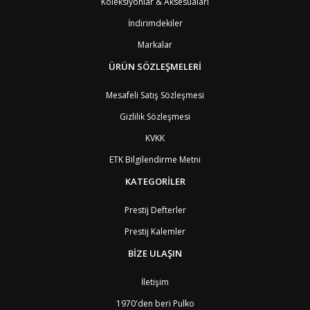
Koleksiyonlar & Aksesuaları
BY
Belarus
4
İndirimdekiler
BE
Belçika
2
BZ
Belize
8
Markalar
BJ
Benin
9
BM
Bermuda
ÜRÜN SÖZLEŞMELERİ
8
BT
Bhutan
7
AE
Birleşik Arap Emirlikleri
11
Mesafeli Satış Sözleşmesi
BO
Bolivya
8
Gizlilik Sözleşmesi
AN
Bonaire
8
BQ
Bonaire
8
KVKK
BA
Bosna-Hersek
4
ETK Bilgilendirme Metni
BW
Botswana
9
BR
Brezilya
8
KATEGORİLER
BN
Brunei
7
BG
Bulgaristan
2
Prestij Defterler
BF
Burkina Faso
9
Prestij Kalemler
BI
Burundi
9
CV
Cape Verde Adaları
9
BİZE ULAŞIN
KY
Cayman Adaları
8
GI
Cebelitarık
4
İletişim
ES2
Ceuta
6
DZ
Cezayir
6
1970'den beri Pulko