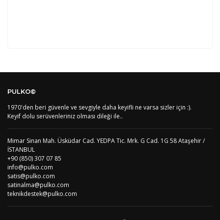
Kod
Varış Ülkesi
Bölge
AF
Afganistan
4
Bu ürüne ilk yorumu siz yapın!
DE
Almanya
1
PULKO©
US
Amerika Birleşik Devletleri
5
AS
Amerika Samoası
8
1970'den beri güvenle ve sevgiyle daha keyifli ne varsa sizler için :).
Yorum Yaz
AD
Andora
4
Keyif dolu serüvenleriniz olması dileği ile..
AI
Angila
8
AO
Angola
9
Mimar Sinan Mah. Üsküdar Cad. YEDPA Tic. Mrk. G Cad. 1G 58 Ataşehir /
AG
Antigua ve Barbuda
8
İSTANBUL
AR
Arjantin
8
+90 (850) 307 07 85
AL
Arnavutluk
4
info@pulko.com
AW
Aruba
8
satis@pulko.com
AU
Avustralya
12
satinalma@pulko.com
AT
Avusturya
2
teknikdestek@pulko.com
AZ
Azerbaycan
4
PT1
Azor Adalair
3