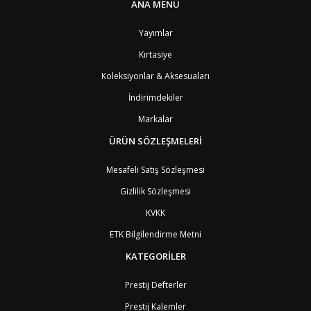
BS
Bahamalar
8
ANA MENÜ
BH
Bahreyn
4
BD
Bangladeş
7
Yayımlar
BB
Barbados
8
Kırtasiye
AG1
Barbuda (Antigua)
8
PS1
Batı Şeria (Gaza)
4
Koleksiyonlar & Aksesuaları
BY
Belarus
4
İndirimdekiler
BE
Belçika
2
BZ
Belize
8
Markalar
BJ
Benin
9
BM
Bermuda
ÜRÜN SÖZLEŞMELERİ
8
BT
Bhutan
7
AE
Birleşik Arap Emirlikleri
11
Mesafeli Satış Sözleşmesi
BO
Bolivya
8
Gizlilik Sözleşmesi
AN
Bonaire
8
BQ
Bonaire
8
KVKK
BA
Bosna-Hersek
4
ETK Bilgilendirme Metni
BW
Botswana
9
BR
Brezilya
8
KATEGORİLER
BN
Brunei
7
BG
Bulgaristan
2
Prestij Defterler
BF
Burkina Faso
9
Prestij Kalemler
BI
Burundi
9