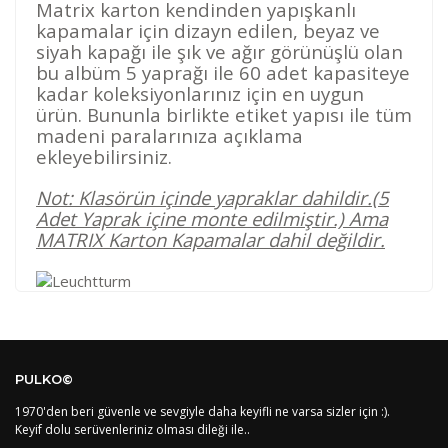
Matrix karton kendinden yapışkanlı
kapamalar için dizayn edilen, beyaz ve
siyah kapağı ile şık ve ağır görünüşlü olan
bu albüm 5 yaprağı ile 60 adet kapasiteye
kadar koleksiyonlarınız için en uygun
ürün. Bununla birlikte etiket yapısı ile tüm
madeni paralarınıza açıklama
ekleyebilirsiniz.
Not: Klasörün içinde yapraklar dahildir.(5
Adet Yaprak içine monte edilmiştir.) Ama
MATRIX Karton Kapamalar dahil değildir.
Kod
Varış Ülkesi
Bölge
AF
Afganistan
4
Bu ürüne ilk yorumu siz yapın!
DE
Almanya
1
PULKO©
US
Amerika Birleşik Devletleri
5
AS
Amerika Samoası
8
1970'den beri güvenle ve sevgiyle daha keyifli ne varsa sizler için :).
Yorum Yaz
AD
Andora
4
Keyif dolu serüvenleriniz olması dileği ile..
AI
Angila
8