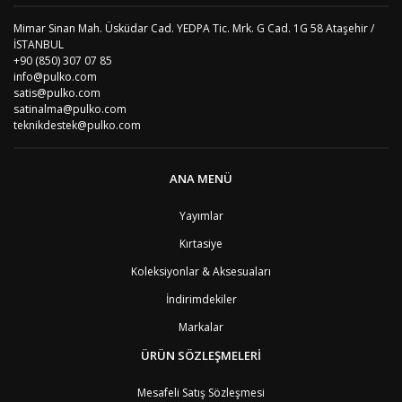
AO
Angola
9
Mimar Sinan Mah. Üsküdar Cad. YEDPA Tic. Mrk. G Cad. 1G 58 Ataşehir /
AG
Antigua ve Barbuda
8
İSTANBUL
AR
Arjantin
8
+90 (850) 307 07 85
AL
Arnavutluk
4
info@pulko.com
AW
Aruba
8
satis@pulko.com
AU
Avustralya
12
satinalma@pulko.com
AT
Avusturya
2
teknikdestek@pulko.com
AZ
Azerbaycan
4
PT1
Azor Adalair
3
BS
Bahamalar
8
ANA MENÜ
BH
Bahreyn
4
BD
Bangladeş
7
Yayımlar
BB
Barbados
8
Kırtasiye
AG1
Barbuda (Antigua)
8
PS1
Batı Şeria (Gaza)
4
Koleksiyonlar & Aksesuaları
BY
Belarus
4
İndirimdekiler
BE
Belçika
2
BZ
Belize
8
Markalar
BJ
Benin
9
BM
Bermuda
ÜRÜN SÖZLEŞMELERİ
8
BT
Bhutan
7
AE
Birleşik Arap Emirlikleri
11
Mesafeli Satış Sözleşmesi