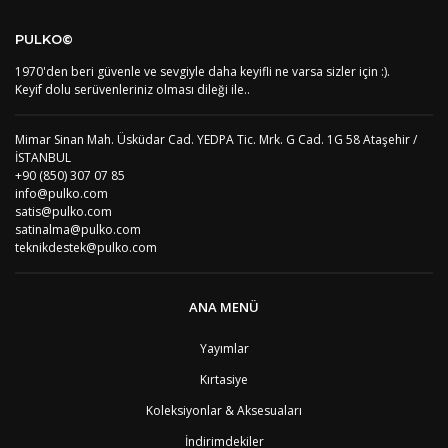
AF
Afganistan
4
Bu ürüne ilk yorumu siz yapın!
DE
Almanya
1
PULKO©
US
Amerika Birleşik Devletleri
5
AS
Amerika Samoası
8
1970'den beri güvenle ve sevgiyle daha keyifli ne varsa sizler için :).
Yorum Yaz
AD
Andora
4
Keyif dolu serüvenleriniz olması dileği ile..
AI
Angila
8
AO
Angola
9
Mimar Sinan Mah. Üsküdar Cad. YEDPA Tic. Mrk. G Cad. 1G 58 Ataşehir /
AG
Antigua ve Barbuda
8
İSTANBUL
AR
Arjantin
8
+90 (850) 307 07 85
AL
Arnavutluk
4
info@pulko.com
AW
Aruba
8
satis@pulko.com
AU
Avustralya
12
satinalma@pulko.com
AT
Avusturya
2
teknikdestek@pulko.com
AZ
Azerbaycan
4
PT1
Azor Adalair
3
BS
Bahamalar
8
ANA MENÜ
BH
Bahreyn
4
BD
Bangladeş
7
Yayımlar
BB
Barbados
8
Kırtasiye
AG1
Barbuda (Antigua)
8
PS1
Batı Şeria (Gaza)
4
Koleksiyonlar & Aksesuaları
BY
Belarus
4
İndirimdekiler
BE
Belçika
2