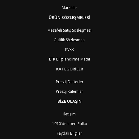
BZ
Belize
8
Markalar
BJ
Benin
9
BM
Bermuda
ÜRÜN SÖZLEŞMELERİ
8
BT
Bhutan
7
AE
Birleşik Arap Emirlikleri
11
Mesafeli Satış Sözleşmesi
BO
Bolivya
8
Gizlilik Sözleşmesi
AN
Bonaire
8
BQ
Bonaire
8
KVKK
BA
Bosna-Hersek
4
ETK Bilgilendirme Metni
BW
Botswana
9
BR
Brezilya
8
KATEGORİLER
BN
Brunei
7
BG
Bulgaristan
2
Prestij Defterler
BF
Burkina Faso
9
Prestij Kalemler
BI
Burundi
9
CV
Cape Verde Adaları
9
BİZE ULAŞIN
KY
Cayman Adaları
8
GI
Cebelitarık
4
İletişim
ES2
Ceuta
6
DZ
Cezayir
6
1970'den beri Pulko
DJ
Cibuti
9
Faydalı Bilgiler
CK
Cook Adaları
9