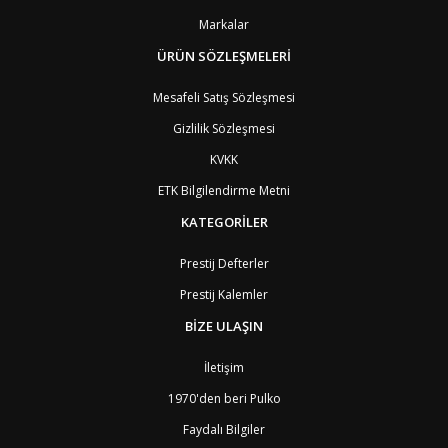
BZ
Belize
8
Markalar
BJ
Benin
9
BM
Bermuda
ÜRÜN SÖZLEŞMELERİ
8
BT
Bhutan
7
AE
Birleşik Arap Emirlikleri
11
Mesafeli Satış Sözleşmesi
BO
Bolivya
8
Gizlilik Sözleşmesi
AN
Bonaire
8
BQ
Bonaire
8
KVKK
BA
Bosna-Hersek
4
ETK Bilgilendirme Metni
BW
Botswana
9
BR
Brezilya
8
KATEGORİLER
BN
Brunei
7
BG
Bulgaristan
2
Prestij Defterler
BF
Burkina Faso
9
Prestij Kalemler
BI
Burundi
9
CV
Cape Verde Adaları
9
BİZE ULAŞIN
KY
Cayman Adaları
8
GI
Cebelitarık
4
İletişim
ES2
Ceuta
6
DZ
Cezayir
6
1970'den beri Pulko
DJ
Cibuti
9
Faydalı Bilgiler
CK
Cook Adaları
9