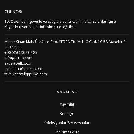
AF
Afganistan
4
Bu ürüne ilk yorumu siz yapın!
DE
Almanya
1
PULKO©
US
Amerika Birleşik Devletleri
5
AS
Amerika Samoası
8
1970'den beri güvenle ve sevgiyle daha keyifli ne varsa sizler için :).
Yorum Yaz
AD
Andora
4
Keyif dolu serüvenleriniz olması dileği ile..
AI
Angila
8
AO
Angola
9
Mimar Sinan Mah. Üsküdar Cad. YEDPA Tic. Mrk. G Cad. 1G 58 Ataşehir /
AG
Antigua ve Barbuda
8
İSTANBUL
AR
Arjantin
8
+90 (850) 307 07 85
AL
Arnavutluk
4
info@pulko.com
AW
Aruba
8
satis@pulko.com
AU
Avustralya
12
satinalma@pulko.com
AT
Avusturya
2
teknikdestek@pulko.com
AZ
Azerbaycan
4
PT1
Azor Adalair
3
BS
Bahamalar
8
ANA MENÜ
BH
Bahreyn
4
BD
Bangladeş
7
Yayımlar
BB
Barbados
8
Kırtasiye
AG1
Barbuda (Antigua)
8
PS1
Batı Şeria (Gaza)
4
Koleksiyonlar & Aksesuaları
BY
Belarus
4
İndirimdekiler
BE
Belçika
2