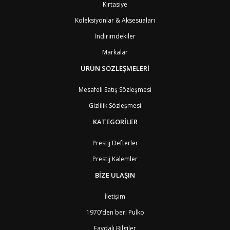
Kırtasiye
DJ
Cibuti
9
CK
Cook Adaları
9
Koleksiyonlar & Aksesuaları
AN1
Curaçao
8
İndirimdekiler
BQ1
Curaçao
8
CW
Curaçao
8
Markalar
TD
Çad
9
ÜRÜN SÖZLEŞMELERİ
CZ
Çek Cumhuriyeti
3
CN
Çin Halk Cumhuriyeti
6
Mesafeli Satış Sözleşmesi
DK
Danimarka
2
TL
Doğu Timur
9
Gizlilik Sözleşmesi
DO
Dominik Cumhuriyeti
8
KATEGORİLER
DM
Dominika
8
EC
Ekvator
8
Prestij Defterler
GQ
Ekvator Ginesi
9
SV
El Salvador
8
Prestij Kalemler
ID
Endonezya
6
ER
Eritre
9
BİZE ULAŞIN
AM
Ermenistan
4
EE
Estonya
4
İletişim
ET
Etiyopya
9
1970'den beri Pulko
FO
Faroe Adaları
6
MA
Fas
7
Faydalı Bilgiler