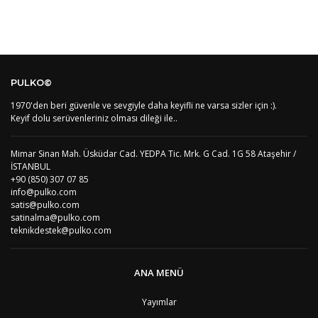
PS1
Batı Şeria (Gaza)
4
BY
Belarus
4
BE
Belçika
2
BZ
Belize
8
BJ
Benin
9
BM
Bermuda
8
PULKO©
BT
Bhutan
7
AE
Birleşik Arap Emirlikleri
11
1970'den beri güvenle ve sevgiyle daha keyifli ne varsa sizler için :).
Keyif dolu serüvenleriniz olması dileği ile..
BO
Bolivya
8
AN
Bonaire
8
BQ
Bonaire
8
Mimar Sinan Mah. Üsküdar Cad. YEDPA Tic. Mrk. G Cad. 1G 58 Ataşehir /
BA
Bosna-Hersek
4
İSTANBUL
BW
Botswana
9
+90 (850) 307 07 85
BR
Brezilya
8
info@pulko.com
BN
Brunei
7
satis@pulko.com
satinalma@pulko.com
BG
Bulgaristan
2
teknikdestek@pulko.com
BF
Burkina Faso
9
BI
Burundi
9
CV
Cape Verde Adaları
9
ANA MENÜ
KY
Cayman Adaları
8
GI
Cebelitarık
4
Yayımlar
ES2
Ceuta
6
DZ
Cezayir
6