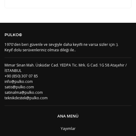
Kod
Varış Ülkesi
Bölge
AF
Afganistan
4
Bu ürüne ilk yorumu siz yapın!
DE
Almanya
1
PULKO©
US
Amerika Birleşik Devletleri
5
AS
Amerika Samoası
8
1970'den beri güvenle ve sevgiyle daha keyifli ne varsa sizler için :).
Yorum Yaz
AD
Andora
4
Keyif dolu serüvenleriniz olması dileği ile..
AI
Angila
8
AO
Angola
9
Mimar Sinan Mah. Üsküdar Cad. YEDPA Tic. Mrk. G Cad. 1G 58 Ataşehir /
AG
Antigua ve Barbuda
8
İSTANBUL
AR
Arjantin
8
+90 (850) 307 07 85
AL
Arnavutluk
4
info@pulko.com
AW
Aruba
8
satis@pulko.com
AU
Avustralya
12
satinalma@pulko.com
AT
Avusturya
2
teknikdestek@pulko.com
AZ
Azerbaycan
4
PT1
Azor Adalair
3
BS
Bahamalar
8
ANA MENÜ
BH
Bahreyn
4
BD
Bangladeş
7
Yayımlar
BB
Barbados
8