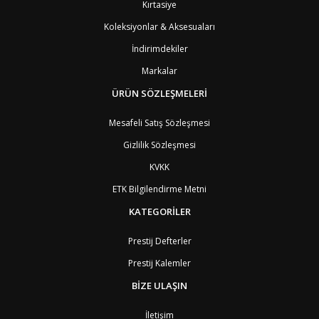
Kırtasiye
AG1
Barbuda (Antigua)
8
PS1
Batı Şeria (Gaza)
4
Koleksiyonlar & Aksesuaları
BY
Belarus
4
İndirimdekiler
BE
Belçika
2
BZ
Belize
8
Markalar
BJ
Benin
9
BM
Bermuda
ÜRÜN SÖZLEŞMELERİ
8
BT
Bhutan
7
AE
Birleşik Arap Emirlikleri
11
Mesafeli Satış Sözleşmesi
BO
Bolivya
8
Gizlilik Sözleşmesi
AN
Bonaire
8
BQ
Bonaire
8
KVKK
BA
Bosna-Hersek
4
ETK Bilgilendirme Metni
BW
Botswana
9
BR
Brezilya
8
KATEGORİLER
BN
Brunei
7
BG
Bulgaristan
2
Prestij Defterler
BF
Burkina Faso
9
Prestij Kalemler
BI
Burundi
9
CV
Cape Verde Adaları
9
BİZE ULAŞIN
KY
Cayman Adaları
8
GI
Cebelitarık
4
İletişim