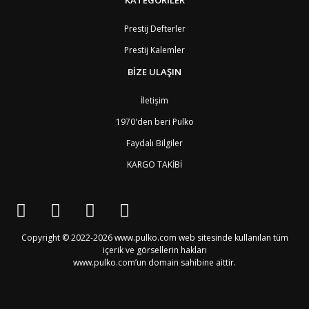
BN
Brunei
7
BG
Bulgaristan
2
Prestij Defterler
BF
Burkina Faso
9
Prestij Kalemler
BI
Burundi
9
CV
Cape Verde Adaları
9
BİZE ULAŞIN
KY
Cayman Adaları
8
GI
Cebelitarık
4
İletişim
ES2
Ceuta
6
DZ
Cezayir
6
1970'den beri Pulko
DJ
Cibuti
9
Faydalı Bilgiler
CK
Cook Adaları
9
AN1
Curaçao
8
KARGO TAKİBİ
BQ1
Curaçao
8
CW
Curaçao
8
TD
Çad
9
CZ
Çek Cumhuriyeti
3
CN
Çin Halk Cumhuriyeti
6
Copyright © 2022-2026 www.pulko.com web sitesinde kullanılan tüm
DK
Danimarka
2
içerik ve görsellerin hakları
TL
Doğu Timur
9
www.pulko.com’un domain sahibine aittir.
DO
Dominik Cumhuriyeti
8
DM
Dominika
8
EC
Ekvator
8