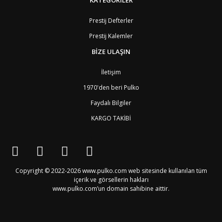
BN
Brunei
7
BG
Bulgaristan
2
Prestij Defterler
BF
Burkina Faso
9
Prestij Kalemler
BI
Burundi
9
CV
Cape Verde Adaları
9
BİZE ULAŞIN
KY
Cayman Adaları
8
GI
Cebelitarık
4
İletişim
ES2
Ceuta
6
DZ
Cezayir
6
1970'den beri Pulko
DJ
Cibuti
9
Faydalı Bilgiler
CK
Cook Adaları
9
AN1
Curaçao
8
KARGO TAKİBİ
BQ1
Curaçao
8
CW
Curaçao
8
TD
Çad
9
CZ
Çek Cumhuriyeti
3
CN
Çin Halk Cumhuriyeti
6
Copyright © 2022-2026 www.pulko.com web sitesinde kullanılan tüm
DK
Danimarka
2
içerik ve görsellerin hakları
TL
Doğu Timur
9
www.pulko.com’un domain sahibine aittir.
DO
Dominik Cumhuriyeti
8
DM
Dominika
8
EC
Ekvator
8