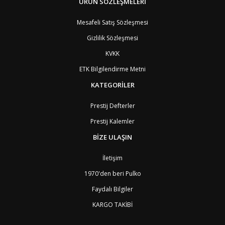
BM
Bermuda
ÜRÜN SÖZLEŞMELERİ
8
BT
Bhutan
7
AE
Birleşik Arap Emirlikleri
11
Mesafeli Satış Sözleşmesi
BO
Bolivya
8
Gizlilik Sözleşmesi
AN
Bonaire
8
BQ
Bonaire
8
KVKK
BA
Bosna-Hersek
4
ETK Bilgilendirme Metni
BW
Botswana
9
BR
Brezilya
8
KATEGORİLER
BN
Brunei
7
BG
Bulgaristan
2
Prestij Defterler
BF
Burkina Faso
9
Prestij Kalemler
BI
Burundi
9
CV
Cape Verde Adaları
9
BİZE ULAŞIN
KY
Cayman Adaları
8
GI
Cebelitarık
4
İletişim
ES2
Ceuta
6
DZ
Cezayir
6
1970'den beri Pulko
DJ
Cibuti
9
Faydalı Bilgiler
CK
Cook Adaları
9
AN1
Curaçao
8
KARGO TAKİBİ
BQ1
Curaçao
8
CW
Curaçao
8