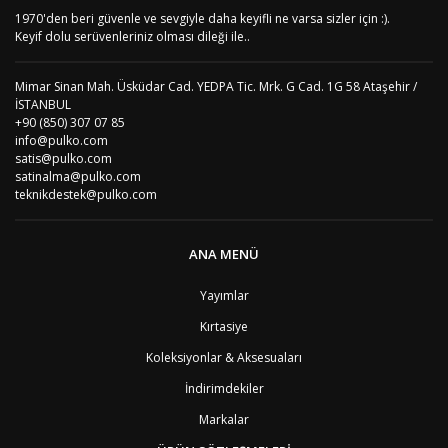
AS
Amerika Samoası
8
1970'den beri güvenle ve sevgiyle daha keyifli ne varsa sizler için :).
Yorum Yaz
AD
Andora
4
Keyif dolu serüvenleriniz olması dileği ile..
AI
Angila
8
AO
Angola
9
Mimar Sinan Mah. Üsküdar Cad. YEDPA Tic. Mrk. G Cad. 1G 58 Ataşehir /
AG
Antigua ve Barbuda
8
İSTANBUL
AR
Arjantin
8
+90 (850) 307 07 85
AL
Arnavutluk
4
info@pulko.com
AW
Aruba
8
satis@pulko.com
AU
Avustralya
12
satinalma@pulko.com
AT
Avusturya
2
teknikdestek@pulko.com
AZ
Azerbaycan
4
PT1
Azor Adalair
3
BS
Bahamalar
8
ANA MENÜ
BH
Bahreyn
4
BD
Bangladeş
7
Yayımlar
BB
Barbados
8
Kırtasiye
AG1
Barbuda (Antigua)
8
PS1
Batı Şeria (Gaza)
4
Koleksiyonlar & Aksesuaları
BY
Belarus
4
İndirimdekiler
BE
Belçika
2
BZ
Belize
8
Markalar
BJ
Benin
9