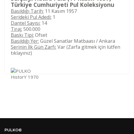
Türkiye Cumhuriyeti Pul Koleksiyonu
Basıldığı Tarih:
11 Kasım 1957
Serideki Pul Adedi:
1
Dantel Sayısı:
14
Tiraj:
500.000
Baskı Tipi:
Ofset
Basıldığı Yer:
Güzel Sanatlar Matbaası / Ankara
Serinin İlk Gün Zarfı:
Var (Zarfa gitmek için lütfen
tıklayınız)
Kod
Varış Ülkesi
Bölge
AF
Afganistan
4
Bu ürüne ilk yorumu siz yapın!
DE
Almanya
1
PULKO©
US
Amerika Birleşik Devletleri
5