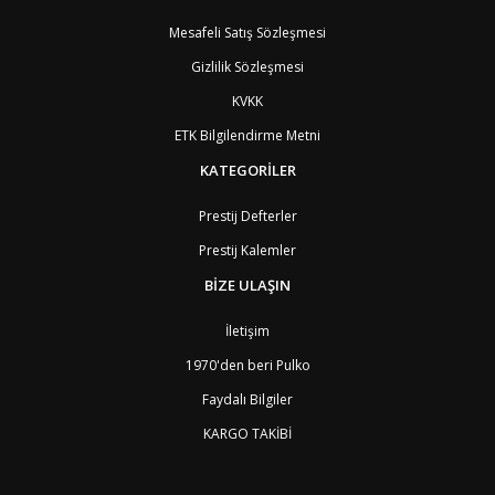
BT
Bhutan
7
AE
Birleşik Arap Emirlikleri
11
Mesafeli Satış Sözleşmesi
BO
Bolivya
8
Gizlilik Sözleşmesi
AN
Bonaire
8
BQ
Bonaire
8
KVKK
BA
Bosna-Hersek
4
ETK Bilgilendirme Metni
BW
Botswana
9
BR
Brezilya
8
KATEGORİLER
BN
Brunei
7
BG
Bulgaristan
2
Prestij Defterler
BF
Burkina Faso
9
Prestij Kalemler
BI
Burundi
9
CV
Cape Verde Adaları
9
BİZE ULAŞIN
KY
Cayman Adaları
8
GI
Cebelitarık
4
İletişim
ES2
Ceuta
6
DZ
Cezayir
6
1970'den beri Pulko
DJ
Cibuti
9
Faydalı Bilgiler
CK
Cook Adaları
9
AN1
Curaçao
8
KARGO TAKİBİ
BQ1
Curaçao
8
CW
Curaçao
8
TD
Çad
9