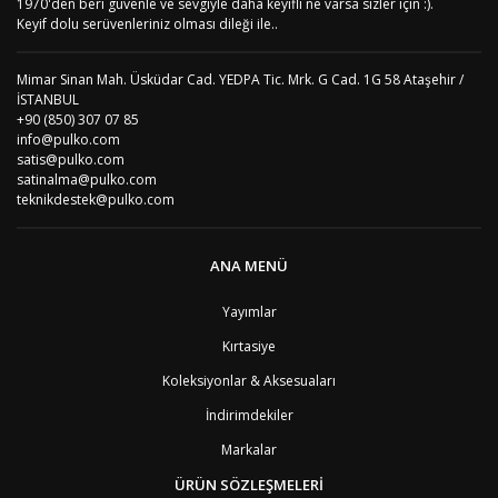
1970'den beri güvenle ve sevgiyle daha keyifli ne varsa sizler için :).
Yorum Yaz
AD
Andora
4
Keyif dolu serüvenleriniz olması dileği ile..
AI
Angila
8
AO
Angola
9
Mimar Sinan Mah. Üsküdar Cad. YEDPA Tic. Mrk. G Cad. 1G 58 Ataşehir /
AG
Antigua ve Barbuda
8
İSTANBUL
AR
Arjantin
8
+90 (850) 307 07 85
AL
Arnavutluk
4
info@pulko.com
AW
Aruba
8
satis@pulko.com
AU
Avustralya
12
satinalma@pulko.com
AT
Avusturya
2
teknikdestek@pulko.com
AZ
Azerbaycan
4
PT1
Azor Adalair
3
BS
Bahamalar
8
ANA MENÜ
BH
Bahreyn
4
BD
Bangladeş
7
Yayımlar
BB
Barbados
8
Kırtasiye
AG1
Barbuda (Antigua)
8
PS1
Batı Şeria (Gaza)
4
Koleksiyonlar & Aksesuaları
BY
Belarus
4
İndirimdekiler
BE
Belçika
2
BZ
Belize
8
Markalar
BJ
Benin
9
BM
Bermuda
ÜRÜN SÖZLEŞMELERİ
8