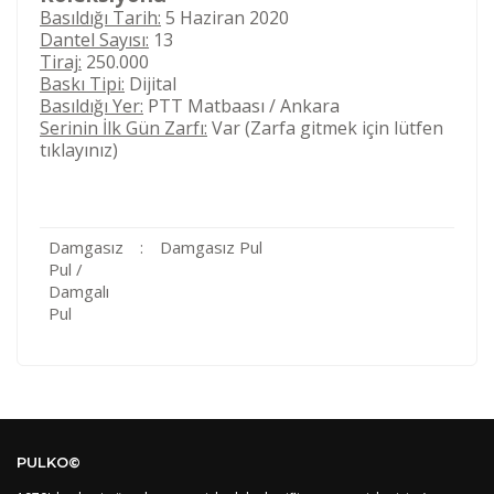
Basıldığı Tarih:
5 Haziran 2020
Dantel Sayısı:
13
Tiraj:
250.000
Baskı Tipi:
Dijital
Basıldığı Yer:
PTT Matbaası / Ankara
Serinin İlk Gün Zarfı:
Var (Zarfa gitmek için lütfen
tıklayınız)
Damgasız
:
Damgasız Pul
Pul /
Damgalı
Pul
Kod
Varış Ülkesi
Bölge
AF
Afganistan
4
Bu ürüne ilk yorumu siz yapın!
DE
Almanya
1
PULKO©
US
Amerika Birleşik Devletleri
5
AS
Amerika Samoası
8