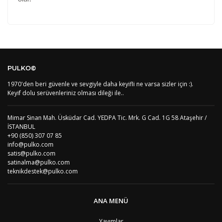
Kod
Varış Ülkesi
Bölge
AF
Afganistan
4
Bu ürüne ilk yorumu siz yapın!
DE
Almanya
1
PULKO©
US
Amerika Birleşik Devletleri
5
AS
Amerika Samoası
8
1970'den beri güvenle ve sevgiyle daha keyifli ne varsa sizler için :).
Yorum Yaz
AD
Andora
4
Keyif dolu serüvenleriniz olması dileği ile..
AI
Angila
8
AO
Angola
9
Mimar Sinan Mah. Üsküdar Cad. YEDPA Tic. Mrk. G Cad. 1G 58 Ataşehir /
AG
Antigua ve Barbuda
8
İSTANBUL
AR
Arjantin
8
+90 (850) 307 07 85
AL
Arnavutluk
4
info@pulko.com
AW
Aruba
8
satis@pulko.com
AU
Avustralya
12
satinalma@pulko.com
AT
Avusturya
2
teknikdestek@pulko.com
AZ
Azerbaycan
4
PT1
Azor Adalair
3
BS
Bahamalar
8
ANA MENÜ
BH
Bahreyn
4
BD
Bangladeş
7
Yayımlar