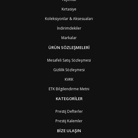
BB
Barbados
8
Kırtasiye
AG1
Barbuda (Antigua)
8
PS1
Batı Şeria (Gaza)
4
Koleksiyonlar & Aksesuaları
BY
Belarus
4
İndirimdekiler
BE
Belçika
2
BZ
Belize
8
Markalar
BJ
Benin
9
BM
Bermuda
ÜRÜN SÖZLEŞMELERİ
8
BT
Bhutan
7
AE
Birleşik Arap Emirlikleri
11
Mesafeli Satış Sözleşmesi
BO
Bolivya
8
Gizlilik Sözleşmesi
AN
Bonaire
8
BQ
Bonaire
8
KVKK
BA
Bosna-Hersek
4
ETK Bilgilendirme Metni
BW
Botswana
9
BR
Brezilya
8
KATEGORİLER
BN
Brunei
7
BG
Bulgaristan
2
Prestij Defterler
BF
Burkina Faso
9
Prestij Kalemler
BI
Burundi
9
CV
Cape Verde Adaları
9
BİZE ULAŞIN
KY
Cayman Adaları
8